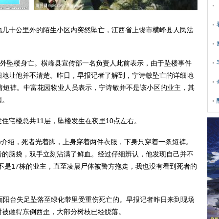
几十公里外的陌生小区内突然坠亡，江西省上饶市横峰县人民法
外坠楼身亡。横峰县宣传部一名负责人此前表示，由于坠楼事件
细地址他并不清楚。昨日，早报记者了解到，宁诗敏坠亡的详细地
着短裤。中富花园物业人员表示，宁诗敏并不是该小区的业主，其
因。
宅楼总共11层，坠楼发生在夜里10点左右。
)介绍，死者光着脚，上身穿着两件衣服，下身只穿着一条短裤。
者的脑袋，双手立刻沾满了鲜血。经过仔细辨认，他发现自己并不
不是17栋的业主，直至凌晨尸体被警方拖走，我也没有看到死者的
阳台失足坠落至绿化带里受重伤死亡的。早报记者昨日来到现场
树被砸得东倒西歪，大部分树枝已经脱落。