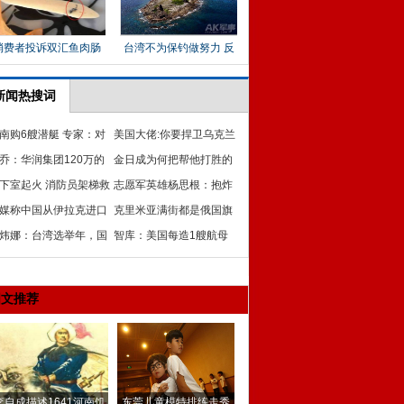
新闻热搜词
南购6艘潜艇 专家：对
美国大佬:你要捍卫乌克兰
越海军对比不起作用
乔：华润集团120万的
的主权?
金日成为何把帮他打胜的
局吃了些什么
下室起火 消防员架梯救
志愿军赶出朝鲜
志愿军英雄杨思根：抱炸
人
媒称中国从伊拉克进口
药与40个敌人同归于尽
克里米亚满街都是俄国旗
H-64 笑掉中国网友大牙
炜娜：台湾选举年，国
首府小巷随时可见俄军
智库：美国每造1艘航母
党“步步惊心”
中国能造1227枚DF-21D
导弹