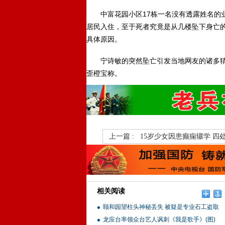
中富花园小区17栋一名没有透露姓名的业
居民入住，至于死者究竟是从几楼坠下身亡
具体原因。
宁诗敏的突然坠亡引发当地网友的诸多猜测
歪橙宝称。
上一篇 :
15岁少女因患癫痫辍学 四
相关阅读
颐和园望柱头神秘丢失 被疑是专业石工盗取
龙应台率领众台艺人讽刺《我是歌手》(图)