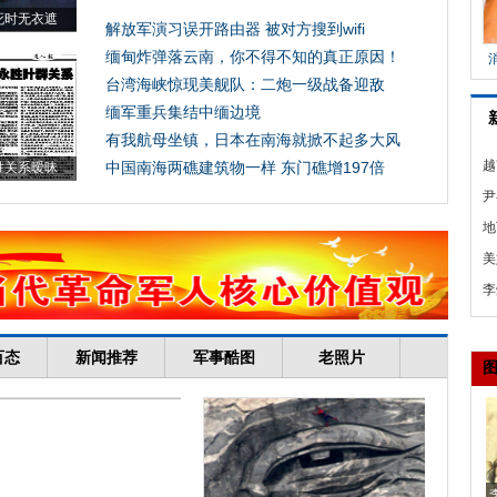
越
中
尹
饭
地
老
美
A
李
民