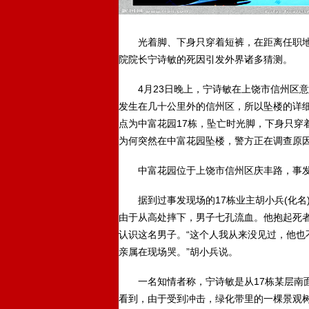
光着脚、下身只穿着短裤，在距离任职地
院院长宁诗敏的死因引发外界诸多猜测。
4月23日晚上，宁诗敏在上饶市信州区意
发生在几十公里外的信州区，所以坠楼的详
点为中富花园17栋，坠亡时光脚，下身只穿
为何突然在中富花园坠楼，警方正在调查原
中富花园位于上饶市信州区庆丰路，事发住
据到过事发现场的17栋业主胡小兵(化名
由于从高处摔下，男子七孔流血。他抱起死
认识这名男子。“这个人我从来没见过，他也
亲属在现场哭。”胡小兵说。
一名知情者称，宁诗敏是从17栋某层南面
看到，由于受到冲击，绿化带里的一棵景观