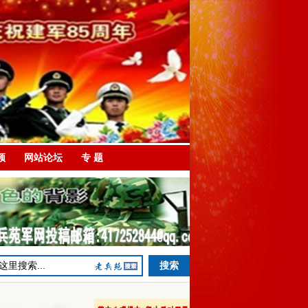
频
网站论坛
专 题