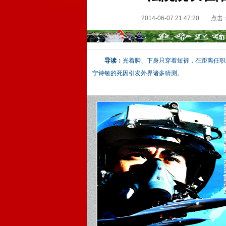
2014-06-07 21:47:20
点击
导读：
光着脚、下身只穿着短裤，在距离任职
宁诗敏的死因引发外界诸多猜测。