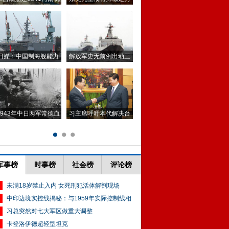
军事榜
时事榜
社会榜
评论榜
未满18岁禁止入内 女死刑犯活体解剖现场
中印边境实控线揭秘：与1959年实际控制线相
习总突然对七大军区做重大调整
卡登洛伊德超轻型坦克