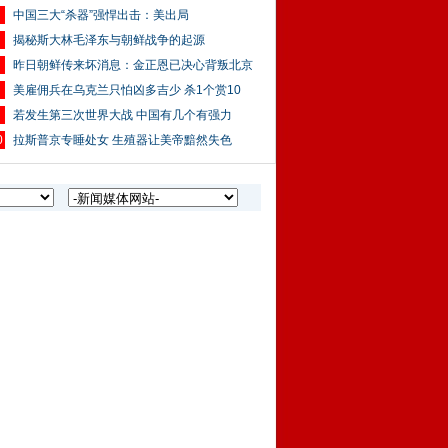
中国三大“杀器”强悍出击：美出局
揭秘斯大林毛泽东与朝鲜战争的起源
昨日朝鲜传来坏消息：金正恩已决心背叛北京
美雇佣兵在乌克兰只怕凶多吉少 杀1个赏10
若发生第三次世界大战 中国有几个有强力
0
拉斯普京专睡处女 生殖器让美帝黯然失色
中国老兵
“老兵”
永远也忘