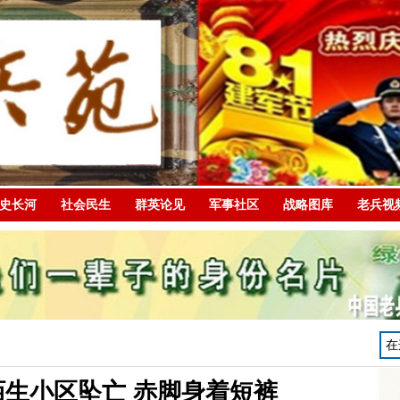
史长河
社会民生
群英论见
军事社区
战略图库
老兵视
生小区坠亡 赤脚身着短裤