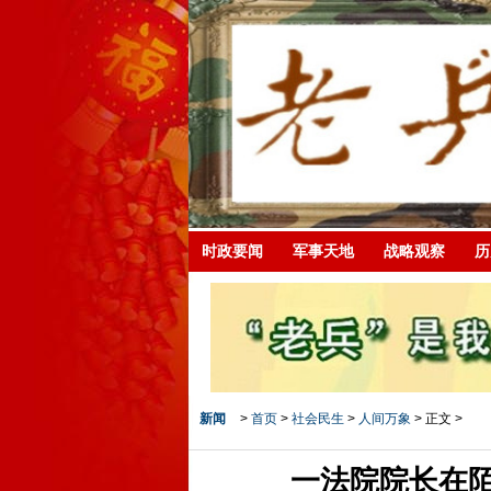
时政要闻
军事天地
战略观察
历
新闻
>
首页
>
社会民生
>
人间万象
> 正文 >
一法院院长在陌