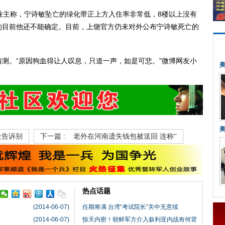
主称，宁诗敏坠亡的绿化带正上方入住率非常低，8楼以上没有
的目前他还不能确定。目前，上饶官方仍未对外公布宁诗敏死亡的
。“原因狗血得让人叹息，只道一声，如是可悲。”微博网友小
处告诉别
下一篇 :
老外在河南遗失钱包被送回 连称“
热点话题
(2014-06-07)
任期将满 台湾“考试院长”关中无意续
(2014-06-07)
惊天内密！朝鲜军方介入叙利亚内战有何背