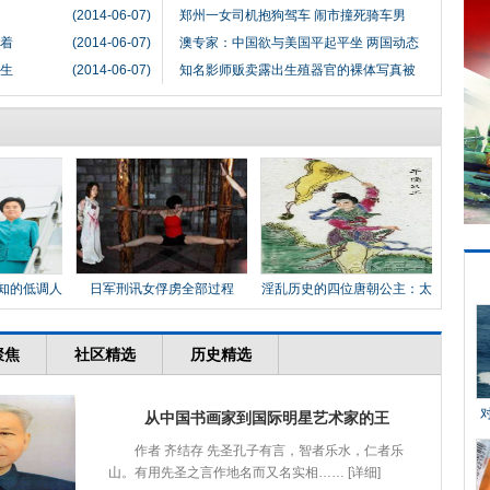
(2014-06-07)
郑州一女司机抱狗驾车 闹市撞死骑车男
站着
(2014-06-07)
澳专家：中国欲与美国平起平坐 两国动态
增生
(2014-06-07)
知名影师贩卖露出生殖器官的裸体写真被
知的低调人
日军刑讯女俘虏全部过程
淫乱历史的四位唐朝公主：太
平