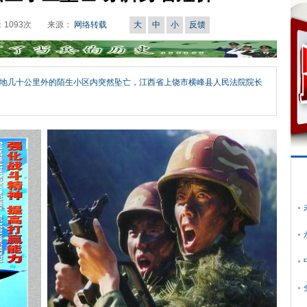
：
1093
次
来源：
网络转载
大
中
小
反馈
地几十公里外的陌生小区内突然坠亡，江西省上饶市横峰县人民法院院长