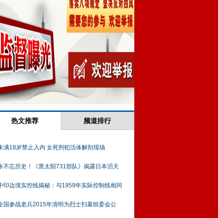
热文推荐
频道排行
未满18岁禁止入内 女死刑犯活体解剖现场
永不忘历史！《黑太阳731部队》揭露日本滔天
中印边境实控线揭秘：与1959年实际控制线相同
全国参战老兵2015年清明为烈士扫墓组委会公