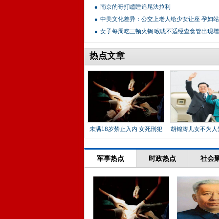
南京的哥打瞌睡追尾法拉利
中美文化差异：公交上老人给少女让座 孕妇
女子每周吃三顿火锅 喉咙不适经查食管出现
热点文章
未满18岁禁止入内 女死刑犯
胡锦涛儿女不为人