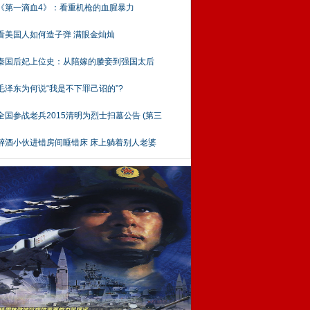
《第一滴血4》：看重机枪的血腥暴力
看美国人如何造子弹 满眼金灿灿
秦国后妃上位史：从陪嫁的媵妾到强国太后
毛泽东为何说“我是不下罪己诏的”?
全国参战老兵2015清明为烈士扫墓公告 (第三
醉酒小伙进错房间睡错床 床上躺着别人老婆