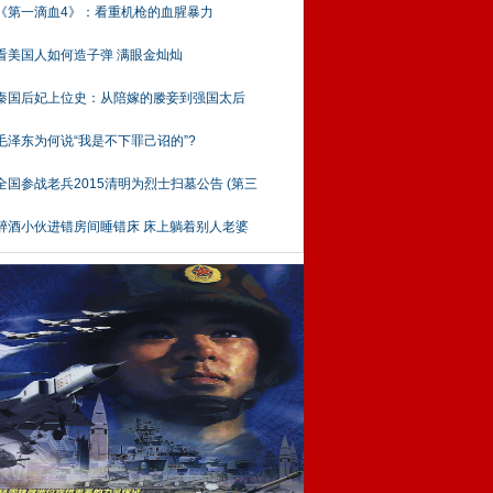
《第一滴血4》：看重机枪的血腥暴力
看美国人如何造子弹 满眼金灿灿
秦国后妃上位史：从陪嫁的媵妾到强国太后
毛泽东为何说“我是不下罪己诏的”?
全国参战老兵2015清明为烈士扫墓公告 (第三
醉酒小伙进错房间睡错床 床上躺着别人老婆