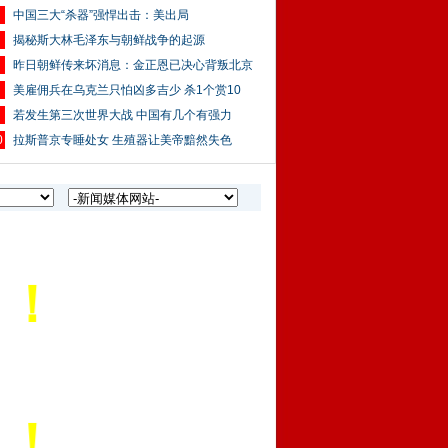
中国三大“杀器”强悍出击：美出局
揭秘斯大林毛泽东与朝鲜战争的起源
昨日朝鲜传来坏消息：金正恩已决心背叛北京
美雇佣兵在乌克兰只怕凶多吉少 杀1个赏10
若发生第三次世界大战 中国有几个有强力
0
拉斯普京专睡处女 生殖器让美帝黯然失色