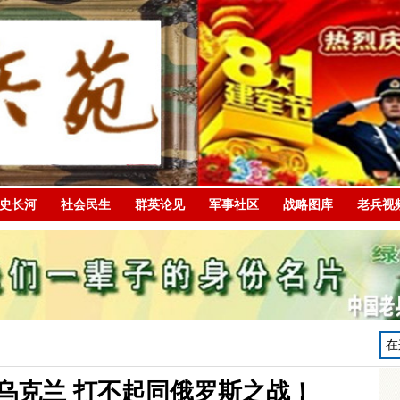
史长河
社会民生
群英论见
军事社区
战略图库
老兵视
乌克兰 打不起同俄罗斯之战！