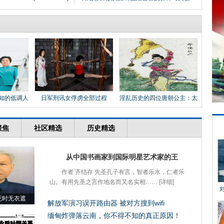
知的低调人
日军刑讯女俘虏全部过程
淫乱历史的四位唐朝公主：太
平