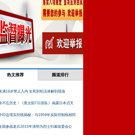
热文推荐
频道排行
未满18岁禁止入内 女死刑犯活体解剖现场
永不忘历史！《黑太阳731部队》揭露日本滔天
中印边境实控线揭秘：与1959年实际控制线相同
全国参战老兵2015年清明为烈士扫墓组委会公