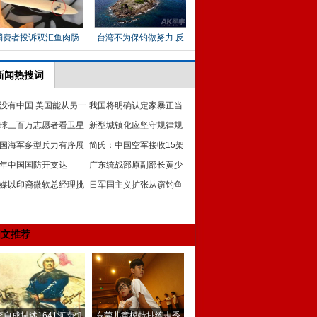
新闻热搜词
没有中国 美国能从另一
我国将明确认定家暴正当
亚洲得到什么呢
球三百万志愿者看卫星
防卫:免刑罚或轻判
新型城镇化应坚守规律规
搜寻马航失联客机
国海军多型兵力有序展
划规则
简氏：中国空军接收15架
马航失联飞机搜救行动
年中国国防开支达
轰-6K 携6枚巡航导弹
广东统战部原副部长黄少
082.3亿元 增幅12.2%
媒以印裔微软总经理挑
雄等人被裁定不予减刑
日军国主义扩张从窃钓鱼
中印关系
岛割台湾开始