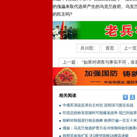
的傀儡来取代选举产生的乌克兰政府。乌克
的民主吗?
共10页:
首页
上一页
上一篇 :
“如果对调查与事实不符，发
相关阅读
中俄军演设反潜自主对抗 说明演习接近实战
印尼总统称东亚随时可能爆发战争 现已到临
朝鲜对韩国进行炮击挑衅 炮弹打偏一百五十米
俄媒：乌克兰敖德萨警方在冲突期间收到撤离
韩帮菲南海扩军 送1艘登陆舰16艘高速艇