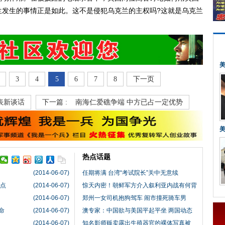
兰发生的事情正是如此。这不是侵犯乌克兰的主权吗?这就是乌克兰
3
4
5
6
7
8
下一页
表新谈话
下一篇 :
南海仁爱礁争端 中方已占一定优势
热点话题
(2014-06-07)
任期将满 台湾“考试院长”关中无意续
界点
(2014-06-07)
惊天内密！朝鲜军方介入叙利亚内战有何背
(2014-06-07)
郑州一女司机抱狗驾车 闹市撞死骑车男
命
(2014-06-07)
澳专家：中国欲与美国平起平坐 两国动态
(2014-06-07)
知名影师贩卖露出生殖器官的裸体写真被