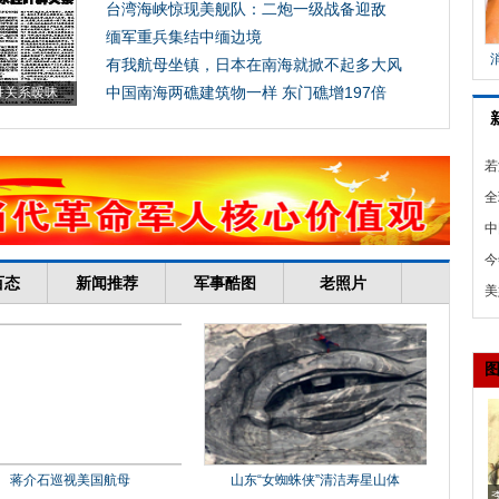
若
半
全
图
中
开
今
8
美
拔