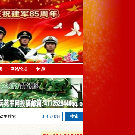
频
网站论坛
专 题