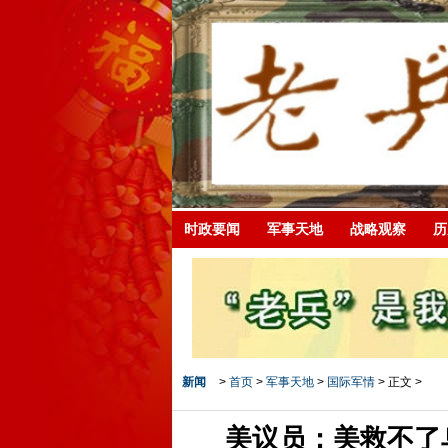
时政要闻
军事天地
战略观察
历
新闻
>
首页
>
军事天地
>
国际军情
> 正文 >
美议员：美救不了