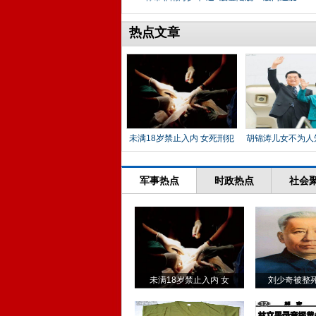
热点文章
未满18岁禁止入内 女死刑犯
胡锦涛儿女不为人