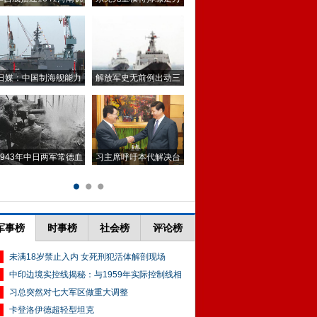
军事榜
时事榜
社会榜
评论榜
未满18岁禁止入内 女死刑犯活体解剖现场
中印边境实控线揭秘：与1959年实际控制线相
习总突然对七大军区做重大调整
卡登洛伊德超轻型坦克