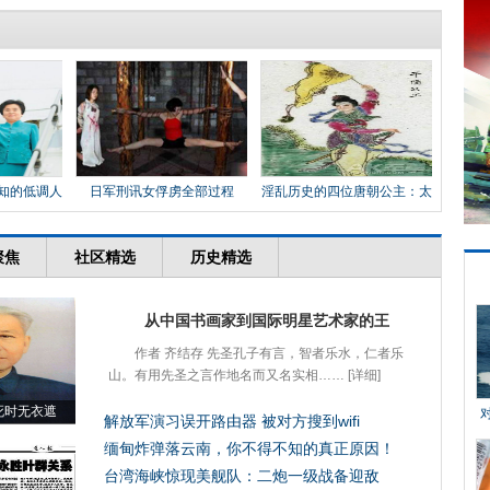
知的低调人
日军刑讯女俘虏全部过程
淫乱历史的四位唐朝公主：太
平