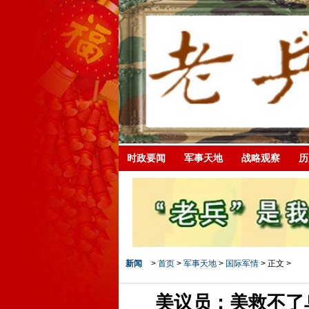
时政要闻
军事天地
战略观察
历
新闻
>
首页
>
军事天地
>
国际军情
> 正文 >
美议员：美救不了