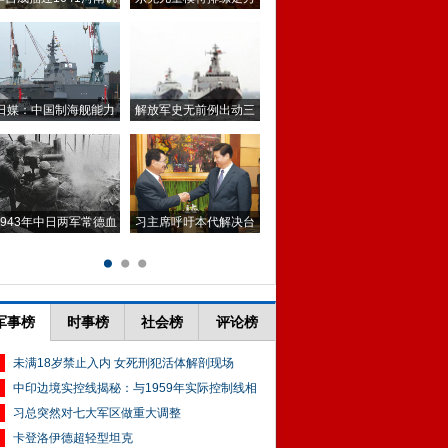
军事榜
时事榜
社会榜
评论榜
未满18岁禁止入内 女死刑犯活体解剖现场
中印边境实控线揭秘：与1959年实际控制线相
习总突然对七大军区做重大调整
卡登洛伊德超轻型坦克