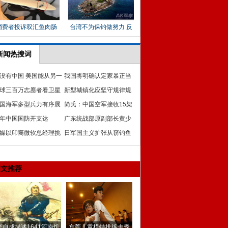
新闻热搜词
没有中国 美国能从另一
我国将明确认定家暴正当
亚洲得到什么呢
球三百万志愿者看卫星
防卫:免刑罚或轻判
新型城镇化应坚守规律规
搜寻马航失联客机
国海军多型兵力有序展
划规则
简氏：中国空军接收15架
马航失联飞机搜救行动
年中国国防开支达
轰-6K 携6枚巡航导弹
广东统战部原副部长黄少
082.3亿元 增幅12.2%
媒以印裔微软总经理挑
雄等人被裁定不予减刑
日军国主义扩张从窃钓鱼
中印关系
岛割台湾开始