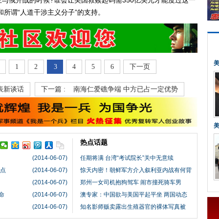
俄开战的时候?谁会让美国救赎起码需350亿美元才能度过这一
和所谓“人道干涉主义分子”的支持。
1
2
3
4
5
6
下一页
表新谈话
下一篇 :
南海仁爱礁争端 中方已占一定优势
热点话题
(2014-06-07)
任期将满 台湾“考试院长”关中无意续
界点
(2014-06-07)
惊天内密！朝鲜军方介入叙利亚内战有何背
(2014-06-07)
郑州一女司机抱狗驾车 闹市撞死骑车男
命
(2014-06-07)
澳专家：中国欲与美国平起平坐 两国动态
(2014-06-07)
知名影师贩卖露出生殖器官的裸体写真被