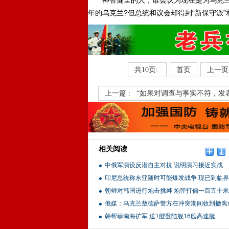
神智健全的人，谁会认为现在是为乌克兰与
年的乌克兰?但总统和议会却得到“新保守派”
共10页:
首页
上一页
上一篇 :
“如果对调查与事实不符，发
相关阅读
中俄军演设反潜自主对抗 说明演习接近实战
印尼总统称东亚随时可能爆发战争 现已到临
朝鲜对韩国进行炮击挑衅 炮弹打偏一百五十米
俄媒：乌克兰敖德萨警方在冲突期间收到撤离
韩帮菲南海扩军 送1艘登陆舰16艘高速艇