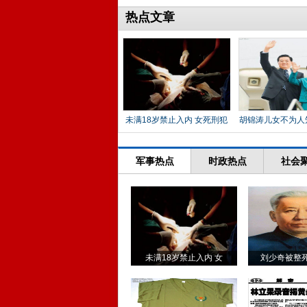
热点文章
未满18岁禁止入内 女死刑犯
胡锦涛儿女不为人