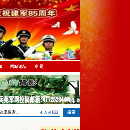
频
网站论坛
专 题