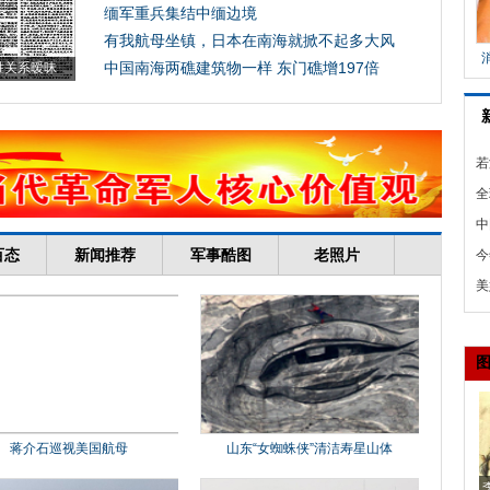
若
半
全
图
中
开
今
8
美
拔