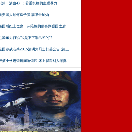
《第一滴血4》：看重机枪的血腥暴力
看美国人如何造子弹 满眼金灿灿
秦国后妃上位史：从陪嫁的媵妾到强国太后
毛泽东为何说“我是不下罪己诏的”?
全国参战老兵2015清明为烈士扫墓公告 (第三
醉酒小伙进错房间睡错床 床上躺着别人老婆