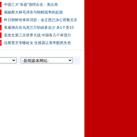
中国三大“杀器”强悍出击：美出局
揭秘斯大林毛泽东与朝鲜战争的起源
昨日朝鲜传来坏消息：金正恩已决心背叛北京
美雇佣兵在乌克兰只怕凶多吉少 杀1个赏10
若发生第三次世界大战 中国有几个有强力
0
拉斯普京专睡处女 生殖器让美帝黯然失色