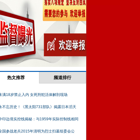
热文推荐
频道排行
未满18岁禁止入内 女死刑犯活体解剖现场
永不忘历史！《黑太阳731部队》揭露日本滔天
中印边境实控线揭秘：与1959年实际控制线相同
全国参战老兵2015年清明为烈士扫墓组委会公