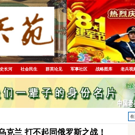
史长河
社会民生
群英论见
军事社区
战略图库
老兵视
乌克兰 打不起同俄罗斯之战！