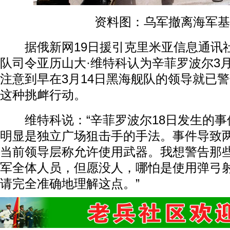
资料图：乌军撤离海军基
据俄新网19日援引克里米亚信息通讯
队司令亚历山大·维特科认为辛菲罗波尔3月
注意到早在3月14日黑海舰队的领导就已
这种挑衅行动。
维特科说：“辛菲罗波尔18日发生的事
明显是独立广场狙击手的手法。事件导致
当前领导层称允许使用武器。我想警告那
军全体人员，但愿没人，哪怕是使用弹弓
请完全准确地理解这点。”