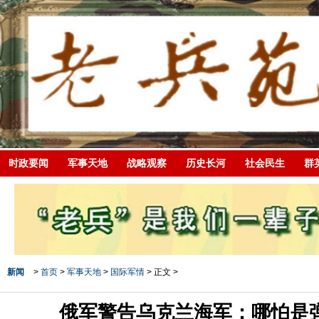
时政要闻
军事天地
战略观察
历史长河
社会民生
群
新闻
>
首页
>
军事天地
>
国际军情
> 正文 >
俄军警告乌克兰海军：哪怕是