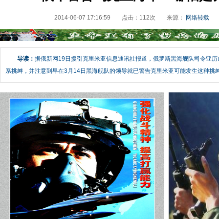
2014-06-07 17:16:59
点击：
112
次
来源：
网络转载
导读：
据俄新网19日援引克里米亚信息通讯社报道，俄罗斯黑海舰队司令亚历山
系挑衅，并注意到早在3月14日黑海舰队的领导就已警告克里米亚可能发生这种挑