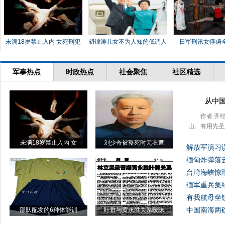
未满18岁禁止入内 女死刑犯
胡锦涛儿女不为人知的低调人
日军刑讯女俘虏