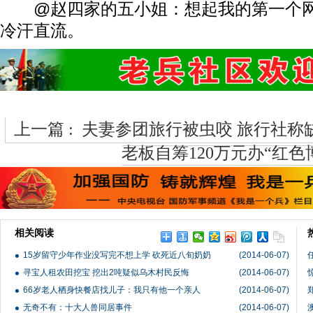
@赵四家的五小姐：想起我的第一个网名
冷汗直流。
上一篇 :
夫妻参团旅行被虫咬 旅行社称
老板自筹120万元办“红色
相关阅读
15岁留守少年作业没写完不想上学 砍死近八旬奶奶
(2014-06-07)
寻宝人租农田挖宝 挖出2吨疑似乌木村民反悔
(2014-06-07)
66岁老人栖身快餐店找儿子：我只有他一个亲人
(2014-06-07)
无奇不有：十大人兽同居事件
(2014-06-07)