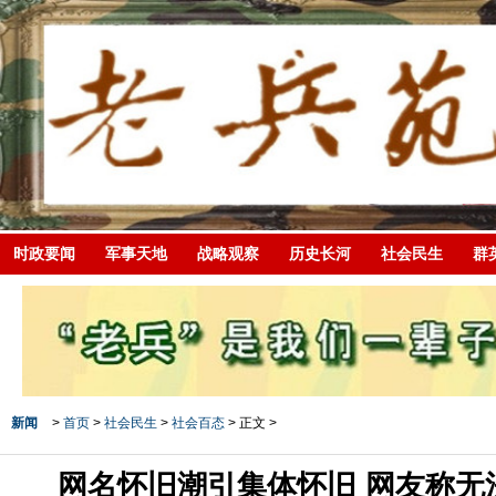
时政要闻
军事天地
战略观察
历史长河
社会民生
群
新闻
>
首页
>
社会民生
>
社会百态
> 正文 >
网名怀旧潮引集体怀旧 网友称无