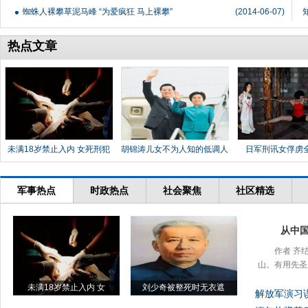
蜘蛛人裸攀草泥马峰 “为爱疯狂 马上裸攀”
(2014-06-07)
热点文章
未满18岁禁止入内 女死刑犯
胡锦涛儿女不为人知的低调人
日军刑讯女俘虏