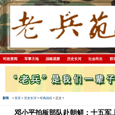
时政要闻
军事天地
战略观察
历史长河
社会民生
群
新闻
>
首页
>
历史长河
>
经典战役
> 正文 >
邓小平拍板部队赴朝鲜：十五军