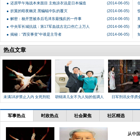
还原甲午海战本来面目 主炮凉衣说是日本编造
(2014-06-05)
折翼的暗夜幽灵 黑蝙蝠中队的覆灭
(2014-06-05)
解密：杨开慧被杀后毛泽东最愧疚的一件事
(2014-06-05)
中央军长城抗战：第17军血战古北口伤亡上万人
(2014-06-05)
揭秘：“西安事变”中谁是主导者
(2014-06-05)
热点文章
未满18岁禁止入内 女死刑犯
胡锦涛儿女不为人知的低调人
日军刑讯女俘虏