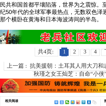
民共和国首都平壤陷落，世界为之震惊。至
纪50年代的全球军事最热点，无数双色泽
那个横卧在黄海和日本海波涛间的半岛。
共4页:
1
2
3
4
上一篇 :
抗美援朝：土耳其人用大刀和
秋瑾之女王灿芝：自命“小侠
相关阅读