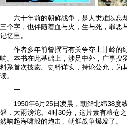
六十年前的朝鲜战争，是人类难以忘却的
三个字，也伴随着血与火，生与死，罪恶
记忆里。
作者多年前曾撰写有关争夺上甘岭的纪
响。本书在此基础上，涉足中外，广事搜
料系首次披露。史料详实，持论公允，为
读。
一
1950年6月25日凌晨，朝鲜北纬38度
磐，大雨滂沱。4时30分，这片素有粮仓
然响起海啸般的炮击。朝鲜战争爆发了。