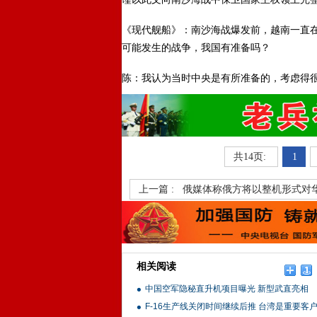
《现代舰船》：南沙海战爆发前，越南一直
可能发生的战争，我国有准备吗？
陈：我认为当时中央是有所准备的，考虑得
共14页:
1
上一篇 :
俄媒体称俄方将以整机形式对
相关阅读
中国空军隐秘直升机项目曝光 新型武直亮相
F-16生产线关闭时间继续后推 台湾是重要客