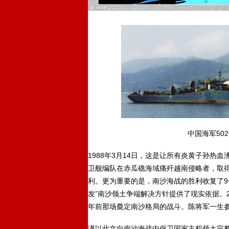
中国海军50
1988年3月14日，这是让所有炎黄子孙热血
卫舰编队在赤瓜礁海域痛歼越南侵略者，取
利。更为重要的是，南沙海战的胜利收复了9
发”南沙领土争端解决方针提供了现实依据。2
年前那场奠定南沙格局的战斗。陈将军一生参
谨以此文向南沙海战中保卫国家主权领土完