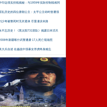
中印边境实控线揭秘：与1959年实际控制线相同
淫乱历史的四位唐朝公主：太平公主幼时曾遭强
刘少奇被整死时无衣遮体 尽显凄凉末路
永不忘历史！《黑太阳731部队》揭露日本滔天
2008年新疆喀什武警遭袭 17人死亡现场照
美大兵自述 在越战中强暴女俘虏终身难忘