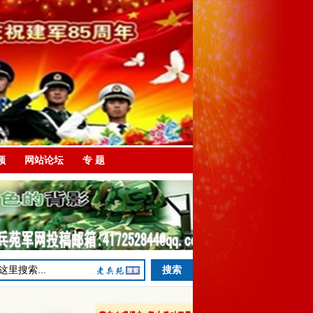
频
网站论坛
专 题