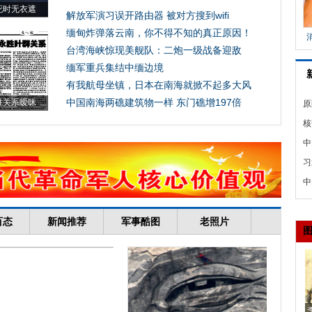
原
子
核
席
中
隆
习
罗
中
升