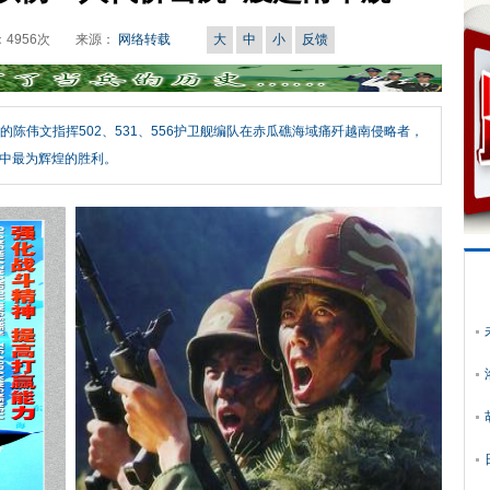
：
4956
次
来源：
网络转载
大
中
小
反馈
长的陈伟文指挥502、531、556护卫舰编队在赤瓜礁海域痛歼越南侵略者，
中最为辉煌的胜利。