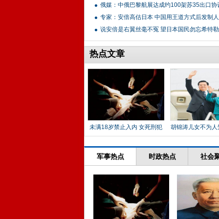
俄媒：中俄巴黎航展达成约100架苏35出口协
专家：安倍高估日本 中国用王道方式后发制人
说安倍是右翼丝毫不冤 望日本国民勿忘希特勒
热点文章
未满18岁禁止入内 女死刑犯
胡锦涛儿女不为人