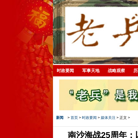
时政要闻
军事天地
战略观察
历
新闻
>
首页
>
时政要闻
>
媒体关注
> 正文 >
南沙海战25周年