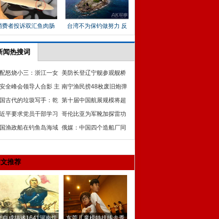
新闻热搜词
配怒烧小三：浙江一女
美防长登辽宁舰参观舰桥
将“小三”烧死在酒店外
安全峰会领导人合影 主
及飞行甲板等重要设施
南宁渔民捞48枚废旧炮弹
排位有玄机
国古代的垃圾写手：乾
仍有爆炸危险
第十届中国航展规模将超
帝身处笑话中不自知
近平要求党员干部学习
越往届 将亮相新型号
哥伦比亚为军靴加探雷功
阳同志优秀品质
国渔政船在钓鱼岛海域
能 遇地雷自动报警
俄媒：中国四个造船厂同
起五星红旗
时造056 平均每月一艘