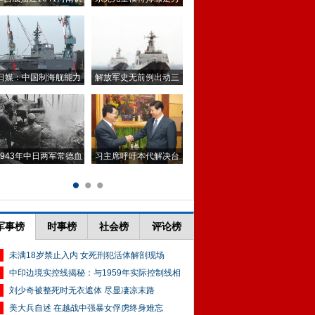
军事榜
时事榜
社会榜
评论榜
未满18岁禁止入内 女死刑犯活体解剖现场
中印边境实控线揭秘：与1959年实际控制线相
刘少奇被整死时无衣遮体 尽显凄凉末路
美大兵自述 在越战中强暴女俘虏终身难忘