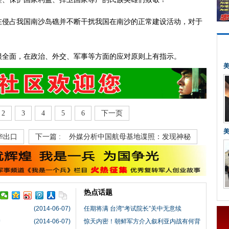
在侵占我国南沙岛礁并不断干扰我国在南沙的正常建设活动，对于
很全面，在政治、外交、军事等方面的应对原则上有指示。
2
3
4
5
6
下一页
华出口
下一篇 :
外媒分析中国航母基地谍照：发现神秘
热点话题
(2014-06-07)
任期将满 台湾“考试院长”关中无意续
户
(2014-06-07)
惊天内密！朝鲜军方介入叙利亚内战有何背