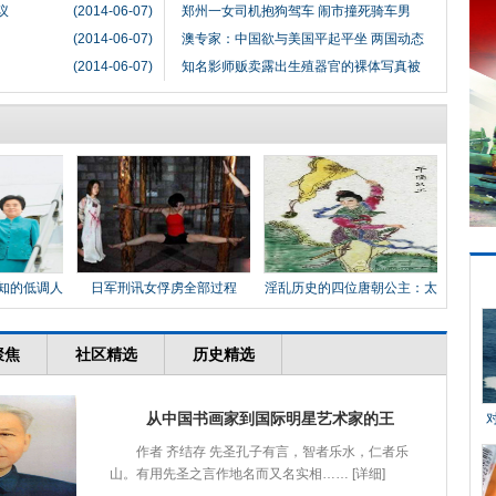
议
(2014-06-07)
郑州一女司机抱狗驾车 闹市撞死骑车男
(2014-06-07)
澳专家：中国欲与美国平起平坐 两国动态
(2014-06-07)
知名影师贩卖露出生殖器官的裸体写真被
知的低调人
日军刑讯女俘虏全部过程
淫乱历史的四位唐朝公主：太
平