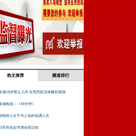
热文推荐
频道排行
未满18岁禁止入内 女死刑犯活体解剖现场
洛城枪战—《44分钟》
胡锦涛儿女不为人知的低调人生
日军刑讯女俘虏全部过程