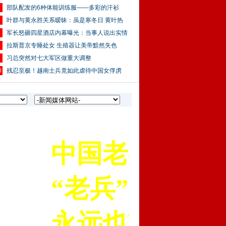
部队配发的6种体能训练服——多彩的汗衫
叶群与黄永胜关系暧昧：虽是寒冬日 黄叶热
军长怒砸四星酒店内幕曝光：当事人说出实情
拉斯普京专睡处女 生殖器让美帝黯然失色
习总突然对七大军区做重大调整
0
残忍至极！越南士兵竟如此虐待中国女俘虏
中国老兵苑军网是
“老兵”是我们一
永远也忘记不了一