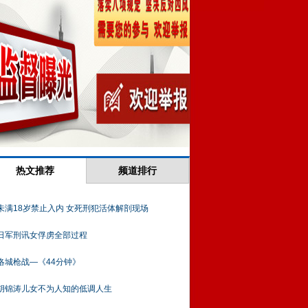
热文推荐
频道排行
未满18岁禁止入内 女死刑犯活体解剖现场
日军刑讯女俘虏全部过程
洛城枪战—《44分钟》
胡锦涛儿女不为人知的低调人生