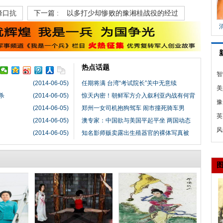
峰口抗
下一篇 :
以多打少却惨败的豫湘桂战役的经过
热点话题
智
(2014-06-05)
任期将满 台湾“考试院长”关中无意续
神
美
杀
(2014-06-05)
惊天内密！朝鲜军方介入叙利亚内战有何背
影
豫
(2014-06-05)
郑州一女司机抱狗驾车 闹市撞死骑车男
井
英
(2014-06-05)
澳专家：中国欲与美国平起平坐 两国动态
撞
风
(2014-06-05)
知名影师贩卖露出生殖器官的裸体写真被
卡