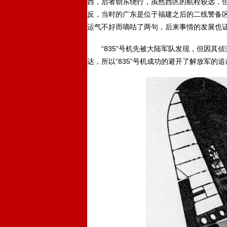
西，后者朝东绕行，虽然西区的航程较远，
反，当时的广东是位于福建之后的二线警备区
运气不好而嘀咕了两句，后来事情的发展也
“835”号机先被大陆军队发现，但因其
达，所以“835”号机成功的避开了解放军