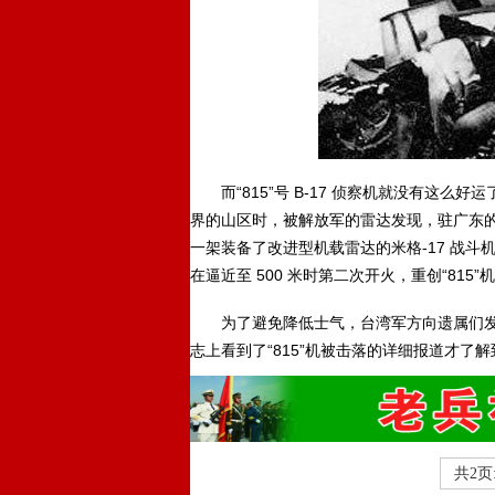
而“815”号 B-17 侦察机就没有这么好运
界的山区时，被解放军的雷达发现，驻广东的
一架装备了改进型机载雷达的米格-17 战斗机起
在逼近至 500 米时第二次开火，重创“81
为了避免降低士气，台湾军方向遗属们发出了
志上看到了“815”机被击落的详细报道才了
共2页