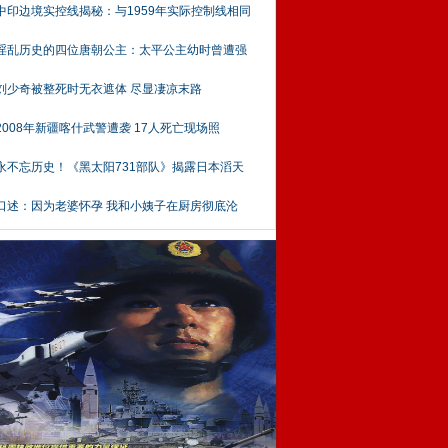
中印边境实控线揭秘：与1959年实际控制线相同
淫乱历史的四位唐朝公主：太平公主幼时曾遭强
刘少奇被整死时无衣遮体 尽显凄凉末路
2008年新疆喀什武警遭袭 17人死亡现场照
永不忘历史！《黑太阳731部队》揭露日本滔天
口述：因为老婆怀孕 我和小姨子在厨房彻底沦