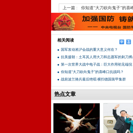
上一篇 :
你知道“大刀砍向鬼子”的喜
相关阅读
国军发动淞沪会战的重大意义何在？
抗美援朝：土耳其人用大刀和志愿军的刺刀搏
第一次世界大战中电子战：巨大作用初见端倪
你知道“大刀砍向鬼子”的喜峰口抗战吗？
战前波兰骑兵最后绝唱 横扫德国装甲集群
热点文章