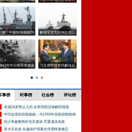
军事榜
时事榜
社会榜
评论榜
未满18岁禁止入内 女死刑犯活体解剖现场
中印边境实控线揭秘：与1959年实际控制线相
刘少奇被整死时无衣遮体 尽显凄凉末路
美大兵自述 在越战中强暴女俘虏终身难忘