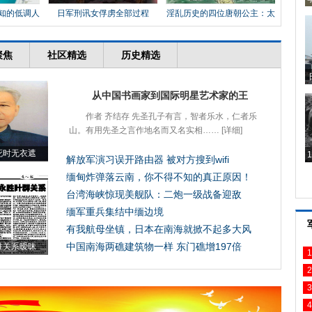
知的低调人
日军刑讯女俘虏全部过程
淫乱历史的四位唐朝公主：太
平
1
2
3
4