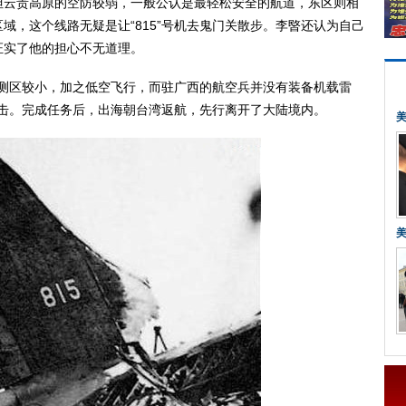
但云贵高原的空防较弱，一般公认是最轻松安全的航道，东区则相
域，这个线路无疑是让“815”号机去鬼门关散步。李暋还认为自己
证实了他的担心不无道理。
侦测区较小，加之低空飞行，而驻广西的航空兵并没有装备机载雷
的追击。完成任务后，出海朝台湾返航，先行离开了大陆境内。