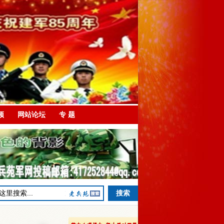
频
网站论坛
专 题