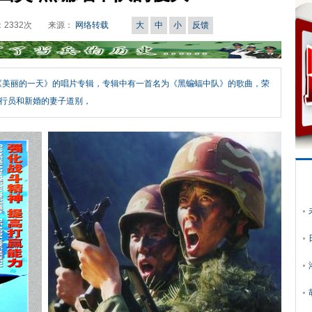
：
2332
次
来源：
网络转载
大
中
小
反馈
为《美丽的一天》的唱片专辑，专辑中有一首名为《黑蝙蝠中队》的歌曲，荣
行员和新婚的妻子道别，