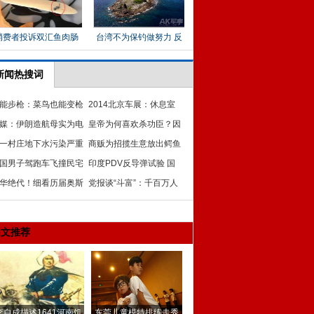
新闻热搜词
能步枪：菜鸟也能变枪
2014北京车展：休息室
媒：伊朗造航母实为电
里的女模
皇帝为何喜欢杀功臣？因
布景 学中国打假航母
一村庄地下水污染严重
为他们有能力造反
商贩为招揽生意放出鳄鱼
水一点火就着
国男子驾跑车飞撞民宅
吓坏路人
印度PDV反导弹试验 国
破墙角卡在半空
华绝代！细看历届奥斯
人看后完全惊呆
党报谈“斗富”：千百万人
影后美丽芳影
的习惯势力最可怕