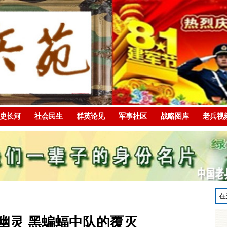
史长河
社会民生
群英论见
军事社区
战略图库
老兵视
幽灵 黑蝙蝠中队的覆灭