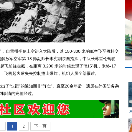
了，自雷州半岛上空进入大陆后，以 150-300 米的低空飞至粤桂交
解放军空军第 18 师副师长李宪刚亲自指挥，中队长蒋哲伦驾驶
飞前往拦截，在距离 3,200 米的时候发现了“815”机，米格-17
5”机，飞机起火后失去控制撞山爆炸，机组人员全部罹难。
“失踪”的通知而非“阵亡”。直至20余年后，遗属在外国防务杂
解到事情的完整经过。
:
1
2
下一页