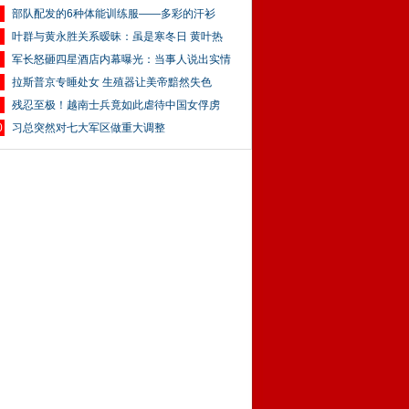
部队配发的6种体能训练服——多彩的汗衫
叶群与黄永胜关系暧昧：虽是寒冬日 黄叶热
军长怒砸四星酒店内幕曝光：当事人说出实情
拉斯普京专睡处女 生殖器让美帝黯然失色
残忍至极！越南士兵竟如此虐待中国女俘虏
0
习总突然对七大军区做重大调整