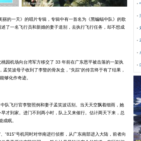
美丽的一天》的唱片专辑，专辑中有一首名为《黑蝙蝠中队》的歌
描述了一名飞行员和新婚的妻子道别，去执行飞行任务，却不想成
省台北桃园机场向台湾军方移交了 33 年前在广东恩平被击落的一架执
骸，孟笑波母子收到了李暋的骨灰盒，“失踪”的传言终于有了结果，
有能够化作奇迹。
。34 中队飞行官李暋照例和妻子孟笑波话别。当天天空飘着细雨，她
今早才到家。进门不到两小时，队上又来催行。估计两天下来，总
不能成眠。
”、“815”号机同时对华南进行侦察，从广东南部进入大陆，前者向