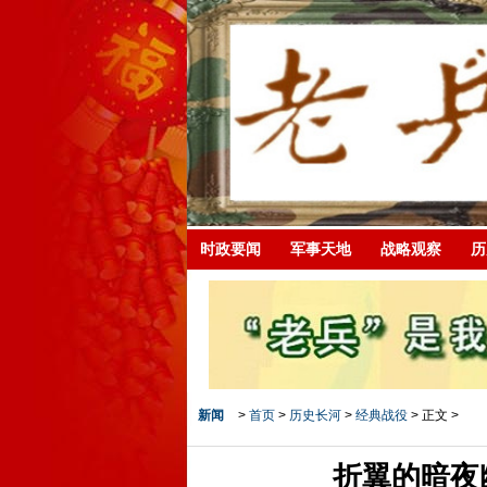
时政要闻
军事天地
战略观察
历
新闻
>
首页
>
历史长河
>
经典战役
> 正文 >
折翼的暗夜