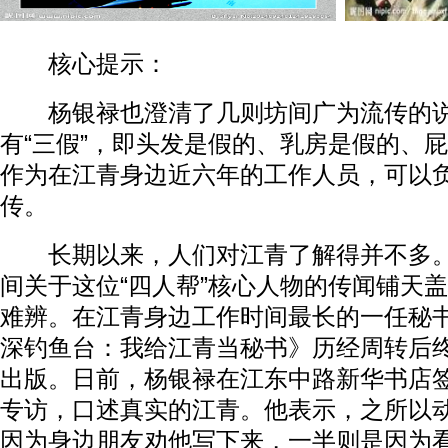
核心提示：
杨银禄也澄清了几则坊间广为流传的说
有“三假”，即头发是假的、乳房是假的、屁
作为在江青身边近六年的工作人员，可以
传。
长期以来，人们对江青了解得并不多。粉
间关于这位“四人帮”核心人物的传闻铺天
难辨。在江青身边工作时间最长的一任秘
深钓鱼台：我给江青当秘书》历经周转后
出版。日前，杨银禄在江东中路新华书店
专访，口述真实的江青。他表示，之所以
因为身边朋友劝他写下来，一半则是因为