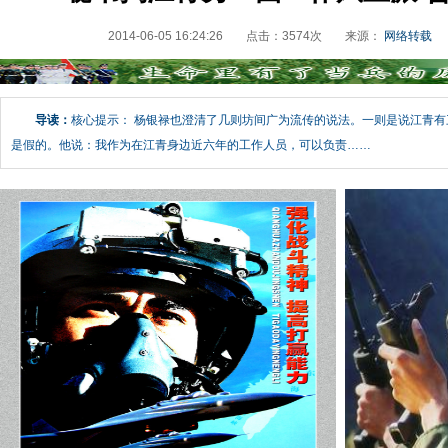
2014-06-05 16:24:26
点击：
3574
次
来源：
网络转载
导读：
核心提示： 杨银禄也澄清了几则坊间广为流传的说法。一则是说江青
是假的。他说：我作为在江青身边近六年的工作人员，可以负责……