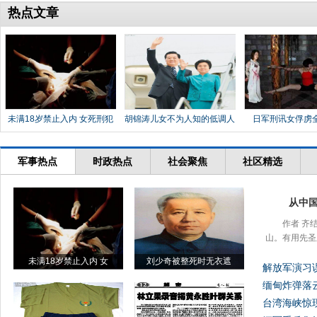
热点文章
未满18岁禁止入内 女死刑犯
胡锦涛儿女不为人知的低调人
日军刑讯女俘虏