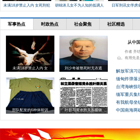
未满18岁禁止入内 女死刑犯
胡锦涛儿女不为人知的低调人
日军刑讯女俘虏