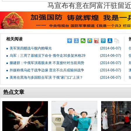
马宣布有意在阿富汗驻留
相关阅读
美军第四艘战斗舰内舱曝光
(2014-06-07)
乌军：三周了基辅没下命令 俄夺走30多架米格29
(2014-06-07)
滕建群：中俄军演着眼未来 不直接针对当前局势
(2014-06-07)
外媒称俄乌处于战争边缘 普京不出兵或输掉战争
(2014-06-07)
美将在黑海与多国联合军演 于俄“家门口”上演？
(2014-06-07)
热点文章