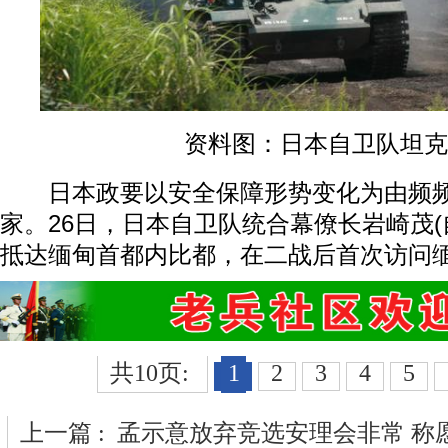
资料图：日本自卫队坦克
日本政要以安全保障形势变化为由频频
家。26日，日本自卫队统合幕僚长岩崎茂(
抵达缅甸首都内比都，在二战后首次访问
共10页:
1
2
3
4
5
上一篇 :
孟示意放弃竞选安理会非常 称