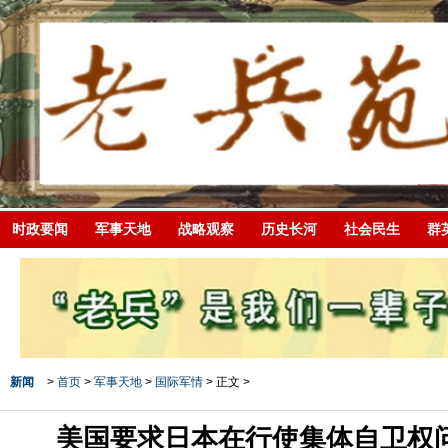
时政要闻
军事天地
战略观察
历史长河
社会民生
群
新闻
>
首页
>
军事天地
>
国际军情
> 正文 >
美国要求日本在行使集体自卫权