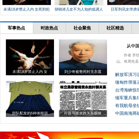
未满18岁禁止入内 女死刑犯
胡锦涛儿女不为人知的低调人
日军刑讯女俘虏