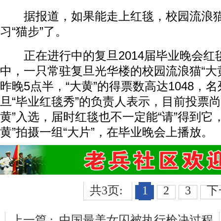
据报道，如果能走上红毯，校园流浪猫“
习“猫步”了。
正在进行中的复旦2014届毕业晚会红
中，一只常驻复旦光华楼的校园流浪猫“大
昨晚5点半，“大黄”的得票数高达1048，
旦“毕业红毯秀”的负责人表示，目前投票尚
黄”入选，届时红毯也不一定能“请”得到它
黄”拍摄一组“大片”，在毕业晚会上播放。
共3页:
1
2
3
下
上一篇 :
中国最美女囚被执行枪决过程