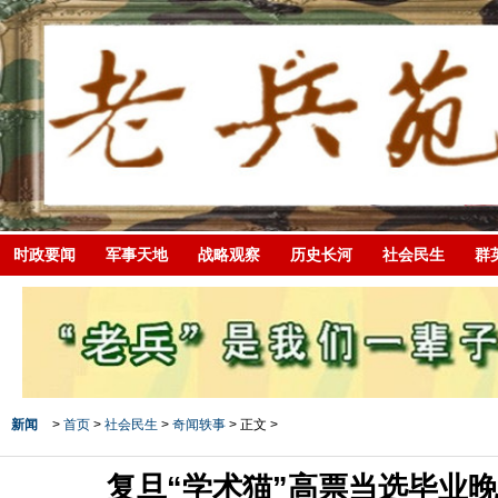
时政要闻
军事天地
战略观察
历史长河
社会民生
群
新闻
>
首页
>
社会民生
>
奇闻轶事
> 正文 >
复旦“学术猫”高票当选毕业