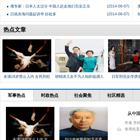
俄专家：日本人太过分 中国人赶走他们完全正当
(2014-06-07)
日就东海问题起诉华 好处多
(2014-06-07)
热点文章
未满18岁禁止入内 女死刑犯
胡锦涛儿女不为人知的低调人
日军刑讯女俘虏