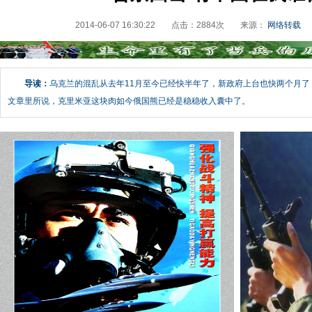
2014-06-07 16:30:22
点击：
2884
次
来源：
网络转载
导读：
乌克兰的混乱从去年11月至今已经快半年了，新政府上台也快两个月
文章里所说，克里米亚这块肉如今俄国熊已经是稳稳收入囊中了。