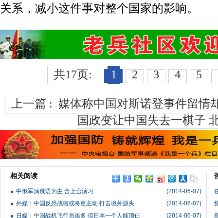
关系，减小这件事对整个国家的影响。
共17页:
1
2
3
4
5
上一篇 :
媒体称中国对斯诺登事件留情
国政变让中国失去一棋子 
相关阅读
中俄军演俄语为主 含上合演习
(2014-06-07)
外媒：中国反恐战略或将更主动 打击境外源头
(2014-06-07)
日媒：中国战机飞行员虽多 但日本一个人能顶仨
(2014-06-07)