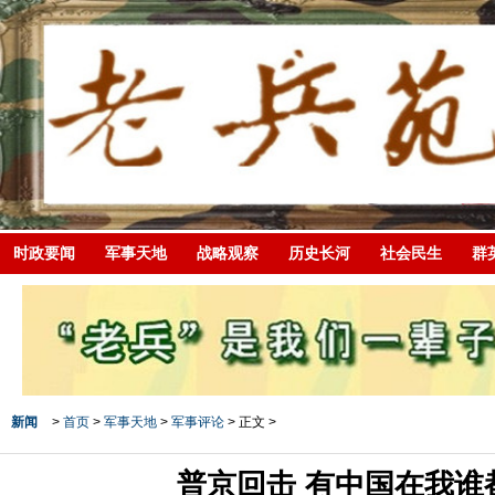
时政要闻
军事天地
战略观察
历史长河
社会民生
群
新闻
>
首页
>
军事天地
>
军事评论
> 正文 >
普京回击 有中国在我谁