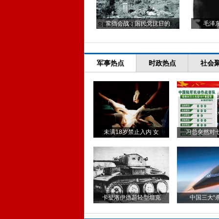
常德会战：国民党抗日的
毛泽
军事热点
时政热点
社会
未满18岁禁止入内 女
习总突然对
卡登洛伊德超轻型坦克
中国三大“