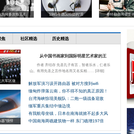
东为何多次拒见毛
1985年德国拍摄的“舌
希特勒御用摄影
聚焦
社区精选
历史精选
从中国书画家到国际明星艺术家的王
作者 齐结存 先圣孔子有言，智者乐水，仁者乐
山。有用先圣之言作地名而又名实相……
[详细]
七大军区做
解放军演习误开路由器 被对方搜到wifi
缅甸炸弹落云南，你不得不知的真正原因！
台湾海峡惊现美舰队：二炮一级战备迎敌
缅军重兵集结中缅边境
有我航母坐镇，日本在南海就掀不起多大风
中国南海两礁建筑物一样 东门礁增197倍
杀器”强悍