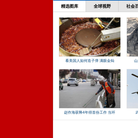
精选图库
全球视野
社会
看美国人如何造子弹 满眼金灿
山
赵作海获释4年得首份工作 当环