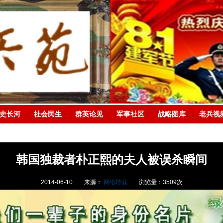
史长河
社会民生
群英论见
军事社区
战略图库
老兵视
韩国独裁者朴正熙的夫人被误杀瞬间
2014-06-10
来源：
网络转载
浏览量：
3509
次