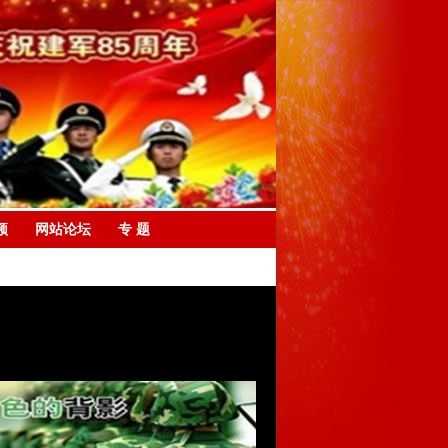
频
网站论坛
专 题