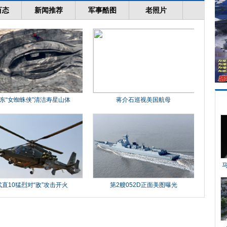
百态
新闻推荐
军事酷图
老照片
东“女蜘蛛侠”清洁寿星山体
蒋介石巡视美国航母
武直10猛烈对“敌”攻击开火
第2艘052D正面美图曝光