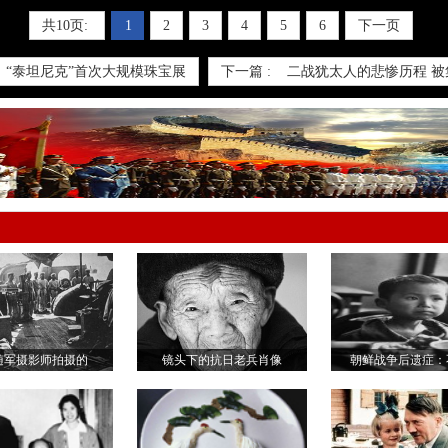
共10页:
1
2
3
4
5
6
下一页
“泰坦尼克”首次大规模珠宝展
下一篇 :
二战犹太人的悲惨历程 被
随军摄影师拍摄的
镜头下的抗日老兵肖像
朝鲜战争后遗症：