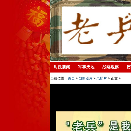
时政要闻
军事天地
战略观察
历
当前位置：
首页
>
战略图库
>
老照片
> 正文 >