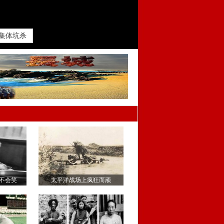
集体坑杀
不会笑
太平洋战场上疯狂而顽