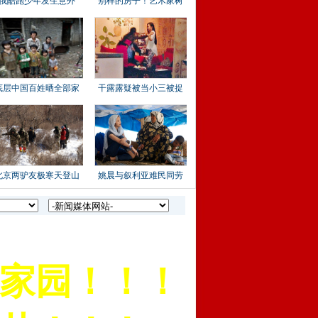
俄酷跑少年发生意外
别样的房子！艺术家树
干
底层中国百姓晒全部家
干露露疑被当小三被捉
北京两驴友极寒天登山
姚晨与叙利亚难民同劳
园！！！