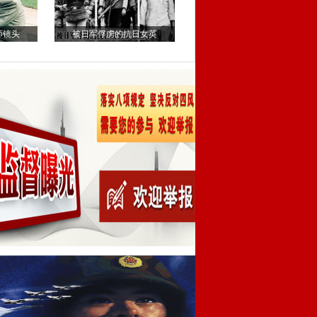
师镜头
被日军俘虏的抗日女英