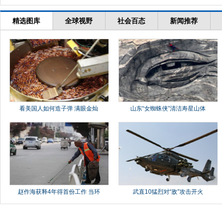
精选图库
全球视野
社会百态
新闻推荐
看美国人如何造子弹 满眼金灿
山东“女蜘蛛侠”清洁寿星山体
赵作海获释4年得首份工作 当环
武直10猛烈对“敌”攻击开火