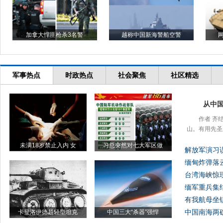
加拿大悍匪枪杀3名警
越称中国新海警船空警
军事热点
时政热点
社会聚焦
社区精选
从中
作者 齐
山。有用先圣
未满18岁禁止入内 女
习总突然对七大军区做
解放军演习误
缅甸炸弹落
台湾海峡惊
缅军重兵集
有我航母坐
中国南海两礁
卡登洛伊德超轻型坦克
中国三大“杀器”强悍