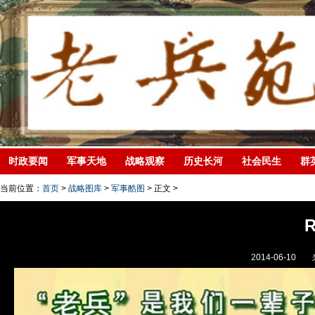
时政要闻
军事天地
战略观察
历史长河
社会民生
群
当前位置：
首页
>
战略图库
>
军事酷图
> 正文 >
2014-06-10