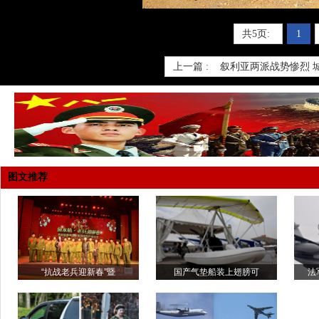
共5页:
1
上一篇 :
叙利亚两派战势惨烈 
图文推荐
“抗战老兵迎新春”暨
国产气垫船装上翅膀可
法