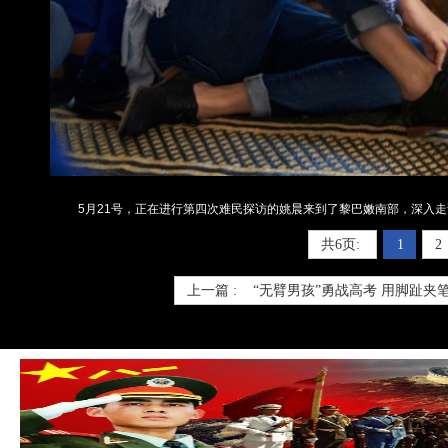
5月21号，正在进行第四次难民探访的姚晨来到了黎巴嫩南部，深入走
共6页:
1
2
上一篇 :
“无臂男孩”勇战高考 用脚趾夹