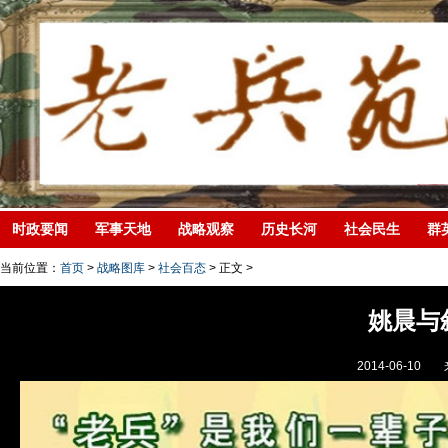
时政要闻
军事天地
战略观察
历史长河
社会民生
群
当前位置：
首页
>
战略图库
>
社会百态
> 正文 >
姚晨与
2014-06-10