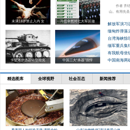
作者 齐
山。有用先圣
未满18岁禁止入内 女
习总突然对七大军区做
解放军演习误
缅甸炸弹落
台湾海峡惊
缅军重兵集
有我航母坐
中国南海两礁
卡登洛伊德超轻型坦克
中国三大“杀器”强悍
精选图库
全球视野
社会百态
新闻推荐
看美国人如何造子弹 满眼金灿
山东“女蜘蛛侠”清洁寿星山体