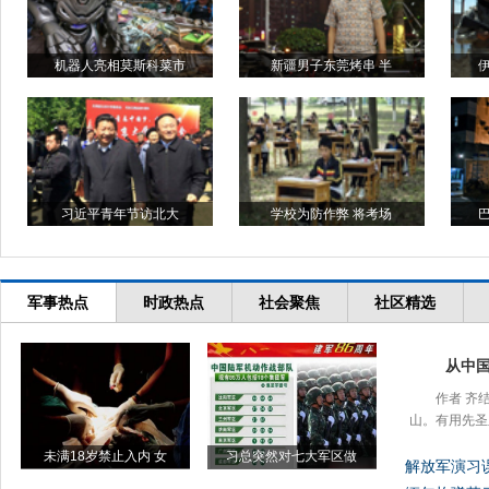
机器人亮相莫斯科菜市
新疆男子东莞烤串 半
习近平青年节访北大
学校为防作弊 将考场
军事热点
时政热点
社会聚焦
社区精选
从中
作者 齐
山。有用先圣
未满18岁禁止入内 女
习总突然对七大军区做
解放军演习误