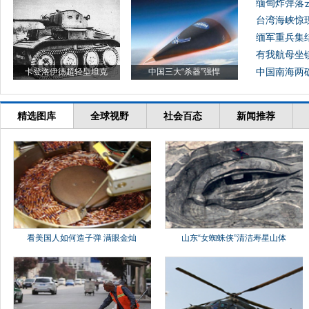
缅甸炸弹落
台湾海峡惊
缅军重兵集
有我航母坐
中国南海两礁
卡登洛伊德超轻型坦克
中国三大“杀器”强悍
精选图库
全球视野
社会百态
新闻推荐
看美国人如何造子弹 满眼金灿
山东“女蜘蛛侠”清洁寿星山体