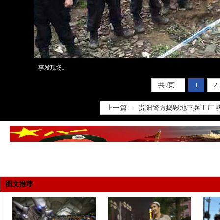
事发现场。
共9页:
1
2
上一篇 :
贵阳警方捣毁地下兵工厂 
图文推荐