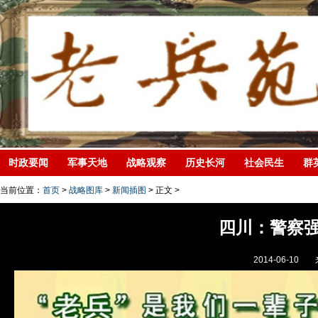
时政要闻
军事天地
战略观察
历史长河
社会民生
群
当前位置：
首页
>
战略图库
>
新闻插图
> 正文 >
四川：警察
2014-06-10