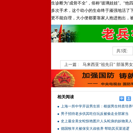
生诊断为“成骨不全”，俗称“玻璃娃娃”。“
多次手术，这个幼小的生命终于顽强地活了
更不能自理，大小便都要靠家人抱进抱出，
共3页:
上一篇 :
马来西亚“祖先日” 部落男
相关阅读
上海一所中学开设男生班：根据男生特质培养
男子招待老乡供其吃住玩反被偷走全部家当
史上最全美女蛇惊艳图片人头蛇身的妖物美人
德国牧羊犬被保安大叔收养 帮助其买菜巡逻