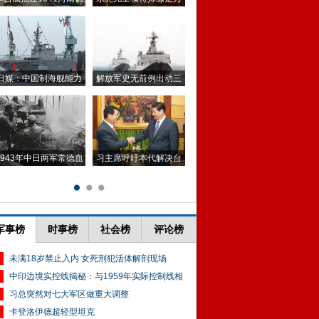
军事榜
时事榜
社会榜
评论榜
未满18岁禁止入内 女死刑犯活体解剖现场
中印边境实控线揭秘：与1959年实际控制线相
习总突然对七大军区做重大调整
卡登洛伊德超轻型坦克