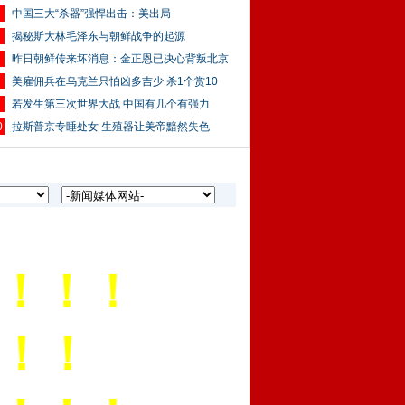
中国三大“杀器”强悍出击：美出局
揭秘斯大林毛泽东与朝鲜战争的起源
昨日朝鲜传来坏消息：金正恩已决心背叛北京
美雇佣兵在乌克兰只怕凶多吉少 杀1个赏10
若发生第三次世界大战 中国有几个有强力
0
拉斯普京专睡处女 生殖器让美帝黯然失色
！！
！