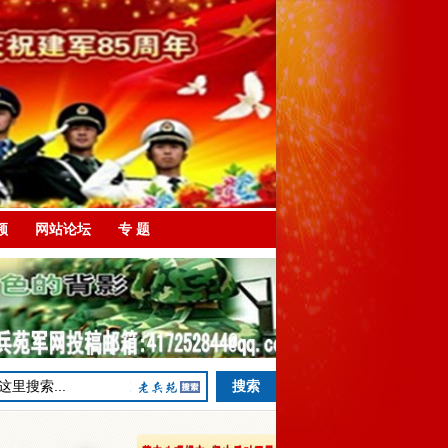
频
网站论坛
专 题