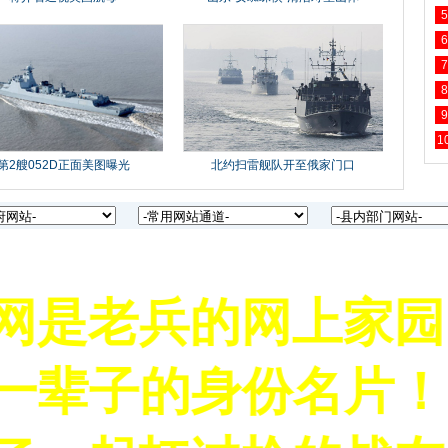
5
6
7
8
9
1
是老兵的网上家园！
辈子的身份名片！！