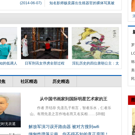
(2014-06-07)
知名影师贩卖露出生殖器官的裸体写真被
罗
武
L
韩
知的低调人
日军刑讯女俘虏全部过程
淫乱历史的四位唐朝公主：太
平
防
美
湾
民
多