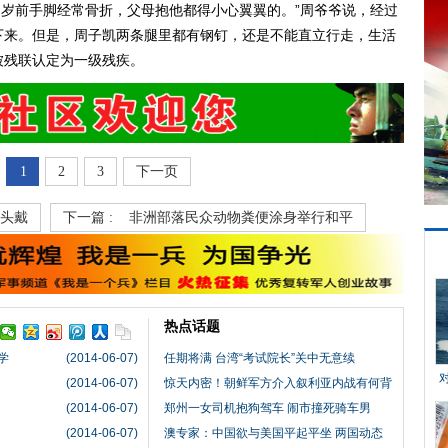
他四岁前手脚经常骨折，父母抱他都得小心翼翼的。”周爷爷说，经过
下来。但是，周子凯两条腿里都有钢钉，还是不能直立行走，生活
被残联认定为一级残疾。
1
2
3
下一页
女头戴
下一篇 :
非洲部落民众动物粪便涂身举行和平
热点话题
学
(2014-06-07)
任期将满 台湾“考试院长”关中无意续
(2014-06-07)
惊天内密！朝鲜军方介入叙利亚内战有何背
(2014-06-07)
郑州一女司机抱狗驾车 闹市撞死骑车男
(2014-06-07)
澳专家：中国欲与美国平起平坐 两国动态