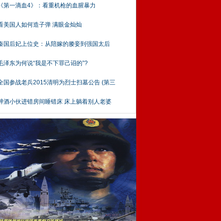
《第一滴血4》：看重机枪的血腥暴力
看美国人如何造子弹 满眼金灿灿
秦国后妃上位史：从陪嫁的媵妾到强国太后
毛泽东为何说“我是不下罪己诏的”?
全国参战老兵2015清明为烈士扫墓公告 (第三
醉酒小伙进错房间睡错床 床上躺着别人老婆