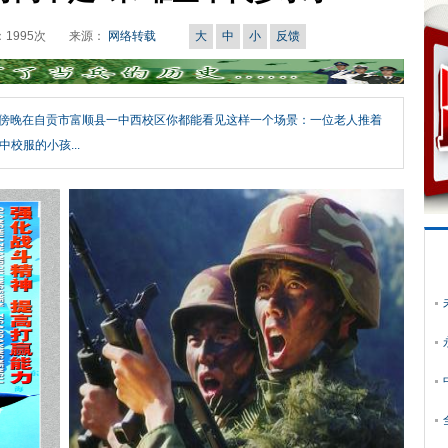
：
1995
次
来源：
网络转载
大
中
小
反馈
午、傍晚在自贡市富顺县一中西校区你都能看见这样一个场景：一位老人推着
校服的小孩...