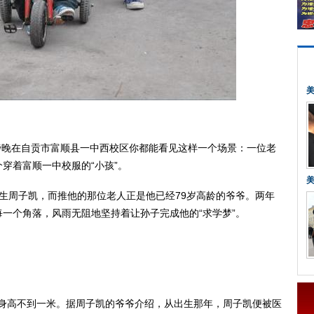
傍晚在自贡市富顺县一中西校区你都能看见这样一个场景：一位老
穿着富顺一中校服的“小孩”。
学生周子凯，而推他的那位老人正是他已经79岁高龄的爷爷。两年
一个角落，风雨无阻地坚持着让孙子完成他的“求学梦”。
，身高不到一米。据周子凯的爷爷介绍，从出生那年，周子凯便被医