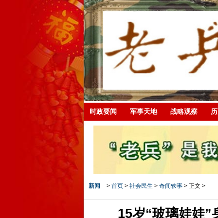
时政要闻
军事天地
战略观察
历
新闻
>
首页
>
社会民生
>
奇闻轶事
> 正文 >
15岁“玻璃娃娃