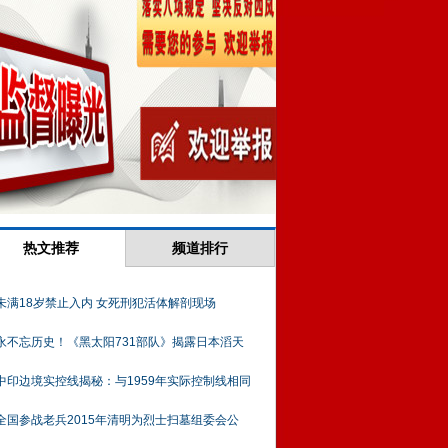
热文推荐
频道排行
未满18岁禁止入内 女死刑犯活体解剖现场
永不忘历史！《黑太阳731部队》揭露日本滔天
中印边境实控线揭秘：与1959年实际控制线相同
全国参战老兵2015年清明为烈士扫墓组委会公