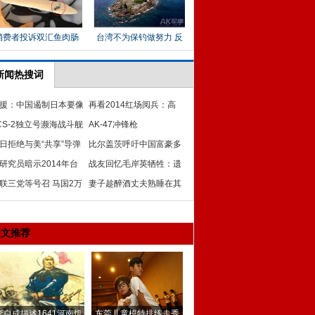
新闻热搜词
援：中国遏制日本要像
再看2014红场阅兵：高
松打虎 气势要足
CS-2独立号濒海战斗舰
挑洋妹制服女兵现场助阵
AK-47冲锋枪
日拒绝与美“共享”导弹
比尔盖茨呼吁中国富豪多
御系统
研究员暗示2014年台
做慈善 别只懂奢侈品
战友回忆毛岸英牺牲：遗
或成中日爆发导火索
联三党等号召 马国2万
体烧焦找到手表与手枪才
妻子趁醉酒丈夫熟睡在其
人参与反消费税集会
认出
身上写诗画画