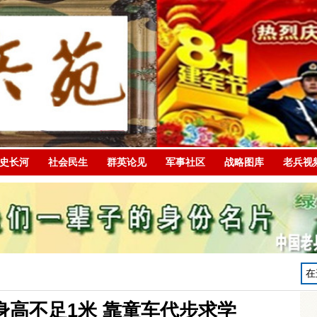
史长河
社会民生
群英论见
军事社区
战略图库
老兵视
”身高不足1米 靠童车代步求学