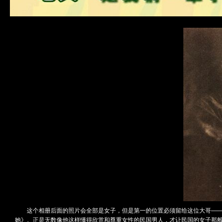
这个相册后面的照片会全部是女子，但是第一的位置必须留给这位大哥——
她》。正是无数像他这样懂得欣赏和尊重女性的民国男人，才让民国的女子那