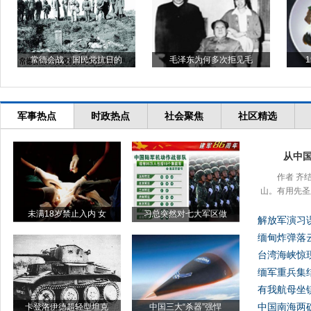
常德会战：国民党抗日的
毛泽东为何多次拒见毛
军事热点
时政热点
社会聚焦
社区精选
从中
作者 齐
山。有用先圣
未满18岁禁止入内 女
习总突然对七大军区做
解放军演习误
缅甸炸弹落
台湾海峡惊
缅军重兵集
有我航母坐
中国南海两礁
卡登洛伊德超轻型坦克
中国三大“杀器”强悍