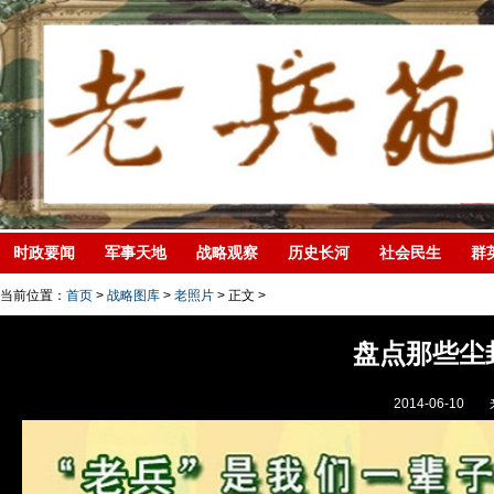
时政要闻
军事天地
战略观察
历史长河
社会民生
群
当前位置：
首页
>
战略图库
>
老照片
> 正文 >
盘点那些尘
2014-06-10