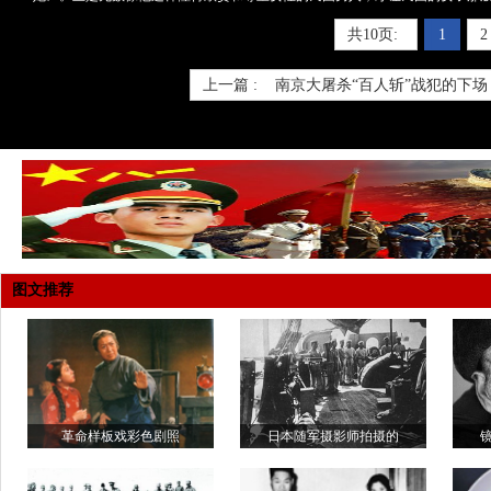
共10页:
1
2
上一篇 :
南京大屠杀“百人斩”战犯的下
图文推荐
革命样板戏彩色剧照
日本随军摄影师拍摄的