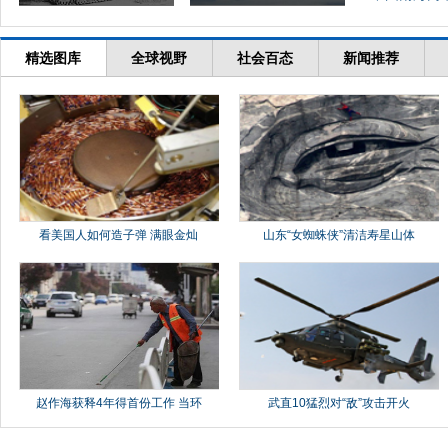
精选图库
全球视野
社会百态
新闻推荐
看美国人如何造子弹 满眼金灿
山东“女蜘蛛侠”清洁寿星山体
赵作海获释4年得首份工作 当环
武直10猛烈对“敌”攻击开火