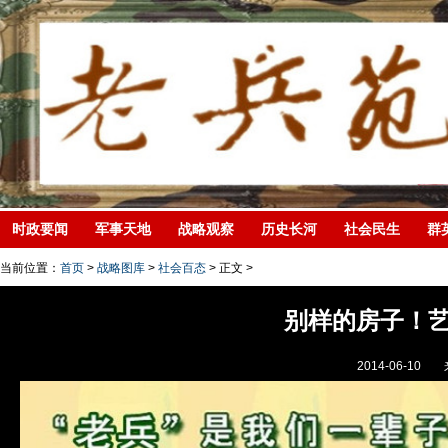
时政要闻
军事天地
战略观察
历史长河
社会民生
群
当前位置：
首页
>
战略图库
>
社会百态
> 正文 >
别样的房子！
2014-06-10