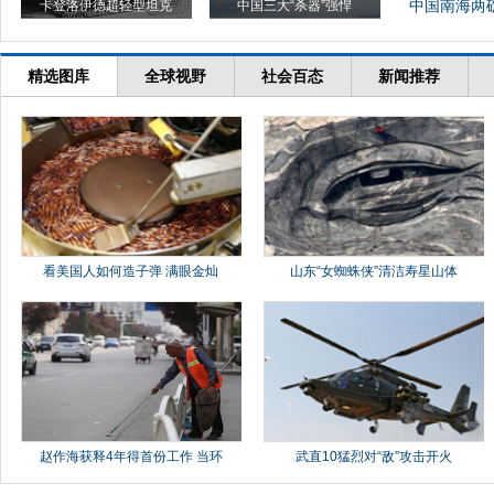
中国南海两礁
卡登洛伊德超轻型坦克
中国三大“杀器”强悍
精选图库
全球视野
社会百态
新闻推荐
看美国人如何造子弹 满眼金灿
山东“女蜘蛛侠”清洁寿星山体
赵作海获释4年得首份工作 当环
武直10猛烈对“敌”攻击开火