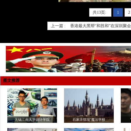
共13页:
1
2
上一篇 :
香港最大黑帮“和胜和”在深圳聚会
图文推荐
无锡江南大学设计学院
石家庄惊现“魔法学校