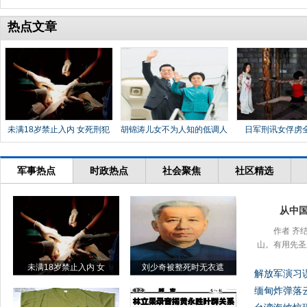
热点文章
未满18岁禁止入内 女死刑犯
胡锦涛儿女不为人知的低调人
日军刑讯女俘虏