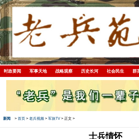
时政要闻
军事天地
战略观察
历史长河
社会民生
群
新闻
>
首页
>
老兵视频
>
军旅TV
> 正文 >
士兵情怀