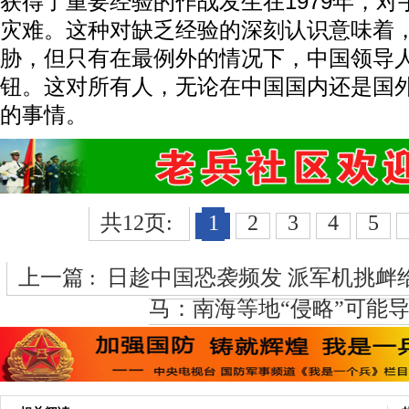
获得了重要经验的作战发生在1979年，
灾难。这种对缺乏经验的深刻认识意味着
胁，但只有在最例外的情况下，中国领导
钮。这对所有人，无论在中国国内还是国
的事情。
共12页:
1
2
3
4
5
上一篇 :
日趁中国恐袭频发 派军机挑衅
马：南海等地“侵略”可能