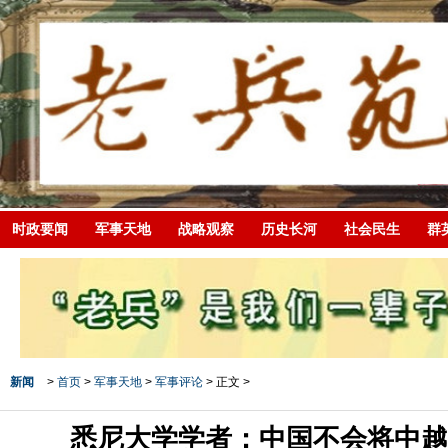
时政要闻
军事天地
战略观察
历史长河
社会民生
群
新闻
>
首页
>
军事天地
>
军事评论
> 正文 >
悉尼大学学者：中国不会将中越