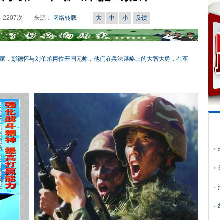
：
2207
次
来源：
网络转载
大
中
小
反馈
家，彭德怀与刘伯承两位开国元帅，他们在兵法谋略上的大智大勇，在革