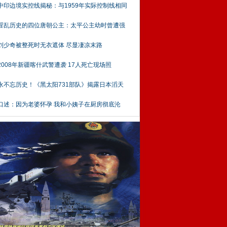
中印边境实控线揭秘：与1959年实际控制线相同
淫乱历史的四位唐朝公主：太平公主幼时曾遭强
刘少奇被整死时无衣遮体 尽显凄凉末路
2008年新疆喀什武警遭袭 17人死亡现场照
永不忘历史！《黑太阳731部队》揭露日本滔天
口述：因为老婆怀孕 我和小姨子在厨房彻底沦