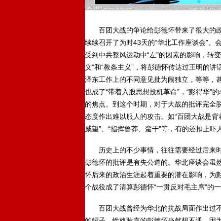
百团大战的争论给彭德怀带来了很大的政治麻
续续召开了为时43天的“华北工作座谈会”
受到中共整风运动中“左”的因素的影响，转
义”和“教条主义”，将彭德怀传达过王明的
泽东工作上的不同意见批为闹独立，等等，
也成了“带着入股思想投机革命”，“彭得华”
的焦点。到这个时期，对于大战的批评完全
态度作出难以服人的攻击。如“百团大战是背
威望”、“指挥鲁莽、蛮干”等，有的还扣上吓
历史上的不少事情，往往需要经过后来时
彭德怀的批评是有失公道的。华北座谈会虽
怀后来的政治生涯起着重要的潜在影响，为彭
个战役成了清算彭德怀“一贯反对毛主席”的
百团大战曾经为华北的抗战局面作出过不
的帽子，性格耿直的彭德怀当然想不通。因