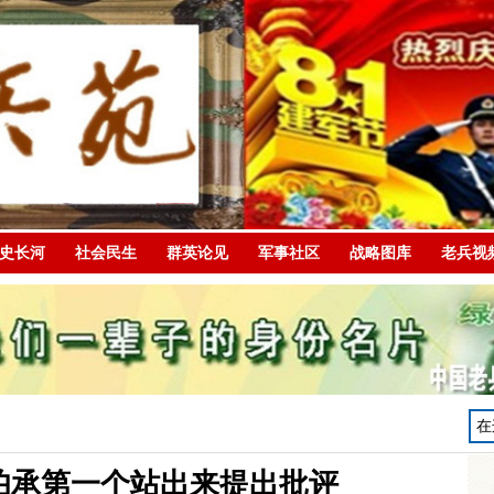
史长河
社会民生
群英论见
军事社区
战略图库
老兵视
伯承第一个站出来提出批评