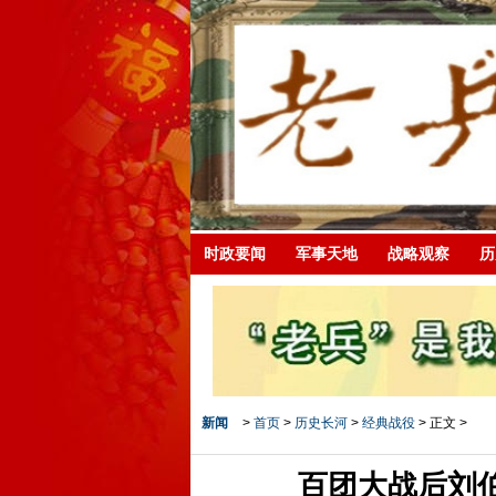
时政要闻
军事天地
战略观察
历
新闻
>
首页
>
历史长河
>
经典战役
> 正文 >
百团大战后刘