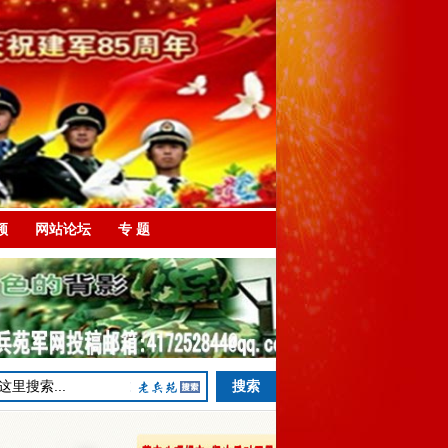
频
网站论坛
专 题