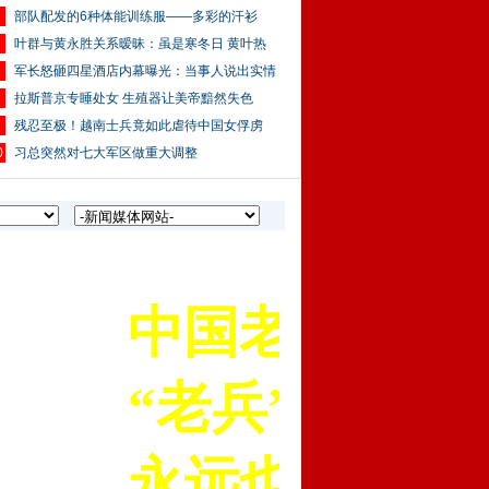
部队配发的6种体能训练服——多彩的汗衫
叶群与黄永胜关系暧昧：虽是寒冬日 黄叶热
军长怒砸四星酒店内幕曝光：当事人说出实情
拉斯普京专睡处女 生殖器让美帝黯然失色
残忍至极！越南士兵竟如此虐待中国女俘虏
0
习总突然对七大军区做重大调整
中国老兵苑军网
“老兵”是我们一
永远也忘记不了