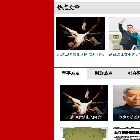
热点文章
未满18岁禁止入内 女死刑犯
胡锦涛儿女不为人