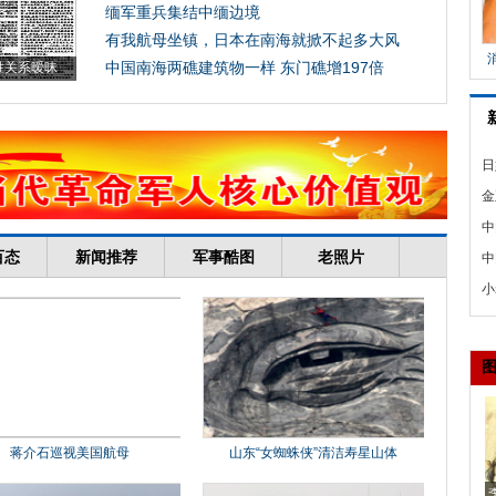
日
鱼
金
击
中
京
中
物
小
工