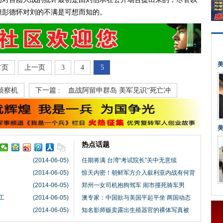
但彭德怀对刘的不满是可想而知的。
首页
上一页
3
4
5
侦察机
下一篇 :
血战阿留申群岛 美军见识“死亡冲
热点话题
(2014-06-05)
任期将满 台湾“考试院长”关中无意续
(2014-06-05)
惊天内密！朝鲜军方介入叙利亚内战有何背
(2014-06-05)
郑州一女司机抱狗驾车 闹市撞死骑车男
工
(2014-06-05)
澳专家：中国欲与美国平起平坐 两国动态
(2014-06-05)
知名影师贩卖露出生殖器官的裸体写真被