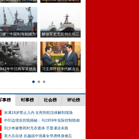
军事榜
时事榜
社会榜
评论榜
未满18岁禁止入内 女死刑犯活体解剖现场
中印边境实控线揭秘：与1959年实际控制线相
刘少奇被整死时无衣遮体 尽显凄凉末路
美大兵自述 在越战中强暴女俘虏终身难忘