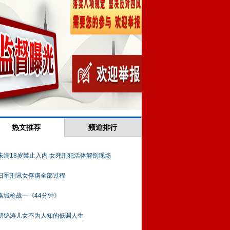
热文推荐
频道排行
未满18岁禁止入内 女死刑犯活体解剖现场
日军刑讯女俘虏全部过程
洛城枪战—《44分钟》
胡锦涛儿女不为人知的低调人生