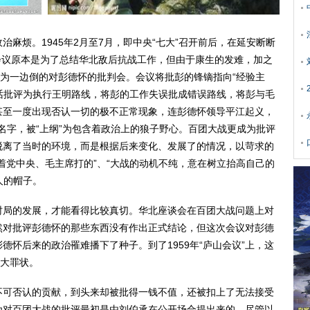
烦。1945年2月至7月，即中央“七大”召开前后，在延安断断
。会议原本是为了总结华北敌后抗战工作，但由于康生的发难，加之
变为一边倒的对彭德怀的批判会。会议将批彭的锋镝指向“经验主
讲话批评为执行王明路线，将彭的工作失误批成错误路线，将彭与毛
甚至一度出现否认一切的极不正常现象，连彭德怀领导平江起义，
的名字，被“上纲”为包含着政治上的狼子野心。百团大战更成为批评
脱离了当时的环境，而是根据后来变化、发展了的情况，以苛求的
着党中央、毛主席打的”、“大战的动机不纯，意在树立抬高自己的
人的帽子。
局的发展，才能看得比较真切。华北座谈会在百团大战问题上对
然对批评彭德怀的那些东西没有作出正式结论，但这次会议对彭德
德怀后来的政治罹难播下了种子。到了1959年“庐山会议”上，这
一大罪状。
可否认的贡献，到头来却被批得一钱不值，还被扣上了无法接受
为对百团大战的批评最初是由刘伯承在公开场合提出来的，尽管以