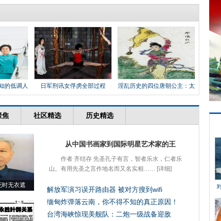
知的低调人
日军刑讯女俘虏全部过程
淫乱历史的四位唐朝公主：太
平