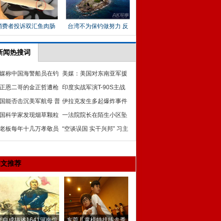
新闻热搜词
媒称中国海警船员在钓
美媒：美国对东南亚军援
岛海域登上5艘渔船
正恩二哥的金正哲遭枪
增加一半以制衡中国
印度实战军演T-90S主战
暗杀可能身亡
国能否击沉美军航母 普
坦克亮相
伊拉克发生多起爆炸事件
道真相
国科学家发现烟草颗粒
巴基斯坦人质现身电视
一法院院长在陌生小区坠
致癌新机制
老板每年十几万孝敬员
亡 赤脚身着短裤
“空谈误国 实干兴邦” 习主
父母 十余年无人离职
席将拿谁先开刀？