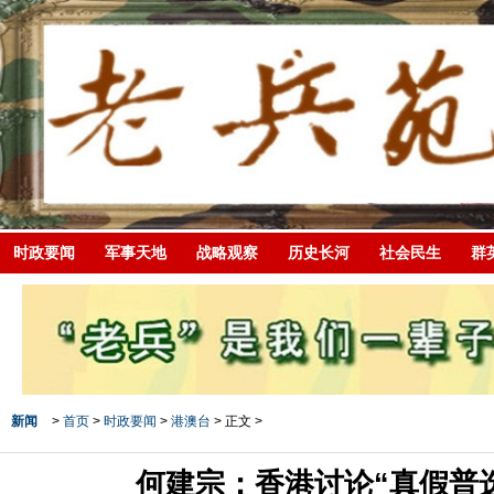
时政要闻
军事天地
战略观察
历史长河
社会民生
群
新闻
>
首页
>
时政要闻
>
港澳台
> 正文 >
何建宗：香港讨论“真假普