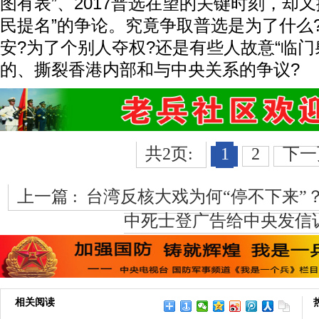
图有表”、2017普选在望的关键时刻，却又
民提名”的争论。究竟争取普选是为了什么
安?为了个别人夺权?还是有些人故意“临门
的、撕裂香港内部和与中央关系的争议?
共2页:
1
2
下一
上一篇 :
台湾反核大戏为何“停不下来”
中死士登广告给中央发信
相关阅读