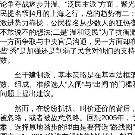
论争夺战逐步升温。“泛民主派”方面，聚光
民提名”到4月的上海之行，总的趋势有二
激进势力靠拢，公民提名从少数人的狂热
不敢说不的想法;二是“温和泛民”为了抗衡
一方面争取与中央官员沟通，另一方面却
些“秀”是加强还是削弱了民意对他们的支
数。
至于建制派，基本策略是在基本法框架
数、组成、准候选人“入闸”与“出闸”的门
问题上提出建议。
然而，在纷纷扰扰、叫价还价的背后，
被忽略，或者被故意忽略。回想2005年，
案，选择原地踏步的理由是要普选“路线图”