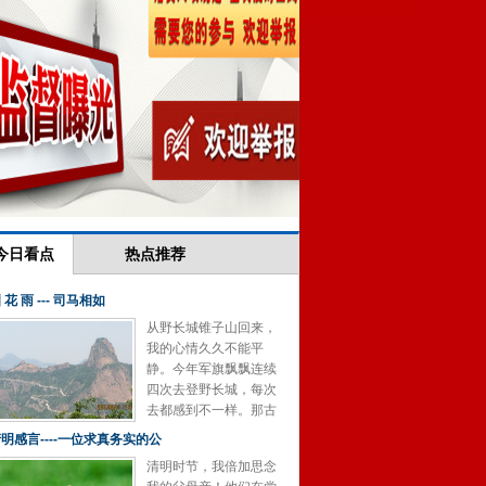
今日看点
热点推荐
 花 雨 --- 司马相如
从野长城锥子山回来，
我的心情久久不能平
静。今年军旗飘飘连续
四次去登野长城，每次
去都感到不一样。那古
老的中国文化和那气势
明感言----一位求真务实的公
磅礴的古战场，给我们
清明时节，我倍加思念
的心灵...
[详细]