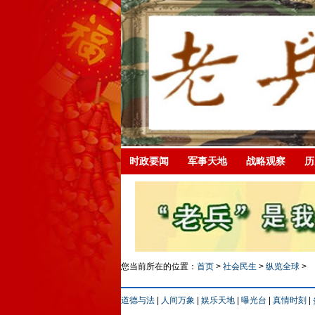
时政要闻
军事天地
战略观察
历
您当前所在的位置：
首页
>
社会民生
>
纵览全球
>
道德与法
|
人间万象
|
娱乐天地
|
曝光台
|
真情时刻
|