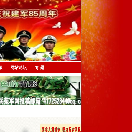
频
网站论坛
专 题