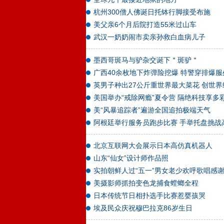
杭州300僧人佛诞日托钵行脚接受布施
美父亲6个月后院打造55米过山车
武汉一奶奶闹市卖亲孙救白血病儿子
墨西哥斑马与驴杂交诞下＂斑驴＂
广西40余枚地下炸弹险挖爆 特警穿排爆服
英男子种出27公斤重世界最大菜花 创世界
美国举办“戒除网瘾”夏令营 隔绝科技享多
美“风暴追踪者”遍游全国追拍极端天气
阿根廷举行服务员跑步比赛 手举托盘挑战
北京互联网大会展示日本高仿真机器人
山东“仙女”设计师作品照
实拍朝鲜人过“五一”男女老少欢呼歌唱感
美摄影师抓拍变色龙捕食螳螂全程
日本传统节日相扑选手比赛惹婴孩哭
埃及民众庆祝穆巴拉克86岁生日