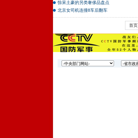
惊呆土豪的另类奢侈品盘点
北京女司机连撞8车后翻车
首页