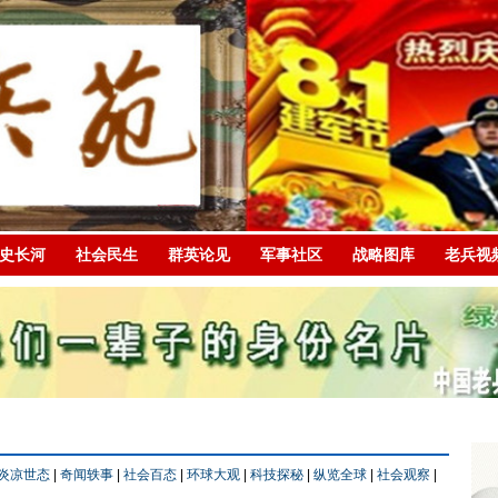
史长河
社会民生
群英论见
军事社区
战略图库
老兵视
炎凉世态
|
奇闻轶事
|
社会百态
|
环球大观
|
科技探秘
|
纵览全球
|
社会观察
|