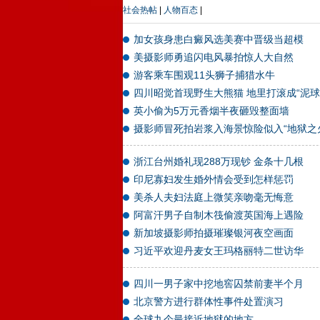
社会热帖
|
人物百态
|
加女孩身患白癜风选美赛中晋级当超模
美摄影师勇追闪电风暴拍惊人大自然
游客乘车围观11头狮子捕猎水牛
四川昭觉首现野生大熊猫 地里打滚成“泥球
英小偷为5万元香烟半夜砸毁整面墙
摄影师冒死拍岩浆入海景惊险似入“地狱之
浙江台州婚礼现288万现钞 金条十几根
印尼寡妇发生婚外情会受到怎样惩罚
美杀人夫妇法庭上微笑亲吻毫无悔意
阿富汗男子自制木筏偷渡英国海上遇险
新加坡摄影师拍摄璀璨银河夜空画面
习近平欢迎丹麦女王玛格丽特二世访华
四川一男子家中挖地窖囚禁前妻半个月
北京警方进行群体性事件处置演习
全球九个最接近地狱的地方