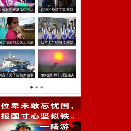
俄北极熊怀抱宝宝温柔
中国南极科考新发现58
触目惊心的体坛伤痕看
中国航母MV大片二部登
女白领为早回家抢停车
俄罗斯军队阅兵彩排
1
2
3