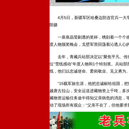
4月5日，新疆军区哈桑边防连官兵一大早
阳摄
一座座晶莹剔透的奖杯，镌刻着一个个感动
度人物颁奖晚会，戈壁军营回荡着沁透人心
去年，青藏兵站部决定以“聚焦平凡、传播
位“雪线感动”年度人物和1个特别奖。兵站部
线，他们以忠诚使命、爱岗敬业、见义勇为
“15载军旅生涯，他把忠诚献给祖国，把愧
越唐古拉山，安全运送进藏物资上千吨，多次
藏物资运输任务途中得知父亲病危的消息，
动了现场所有观众：“父亲不在了，但他要求