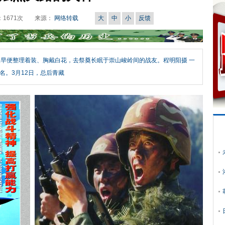
：
1671
次
来源：
网络转载
大
中
小
反馈
大早便整理着装、胸戴白花，去祭奠长眠于崇山峻岭间的战友。程明阳摄 一
名。3月12日，总后青藏