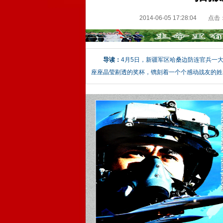
2014-06-05 17:28:04
点击
导读：
4月5日，新疆军区哈桑边防连官兵一
座座晶莹剔透的奖杯，镌刻着一个个感动战友的姓