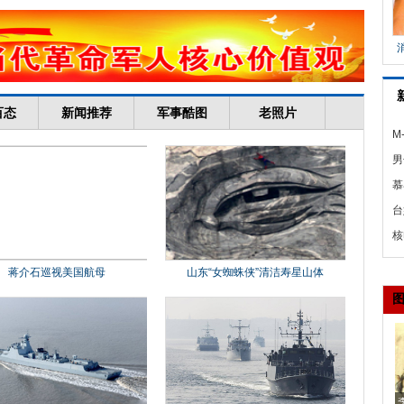
M
男
刑
慕
信
台
情
核
涉