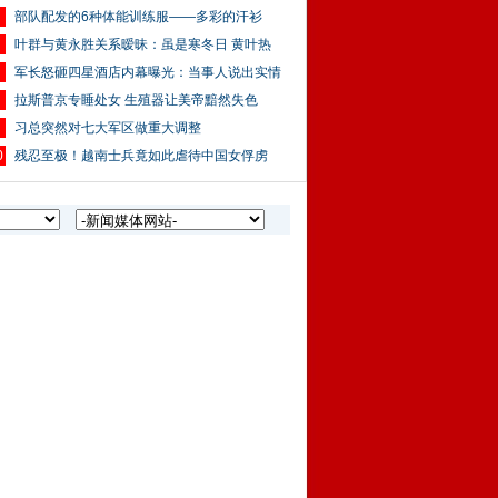
部队配发的6种体能训练服——多彩的汗衫
叶群与黄永胜关系暧昧：虽是寒冬日 黄叶热
军长怒砸四星酒店内幕曝光：当事人说出实情
拉斯普京专睡处女 生殖器让美帝黯然失色
习总突然对七大军区做重大调整
0
残忍至极！越南士兵竟如此虐待中国女俘虏