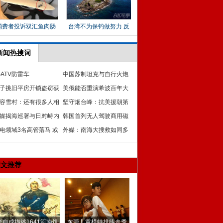
新闻热搜词
-ATV防雷车
中国苏制坦克与自行火炮
子挑旧平房开锁盗窃获
装备史：使用长达40年
美俄能否重演希波百年大
 出狱后再度作案被抓
容雪村：还有很多人相
战？
坚守烟台峰：抗美援朝第
三年困难时没饥荒
媒揭海巡署与日对峙内
一次战役东线肉搏战
韩国首列无人驾驶商用磁
：大陆船未影响其搜证
电领域3名高管落马 或
悬浮列车试运营
外媒：南海大搜救如同多
及泄密或操纵招标
国联合军演