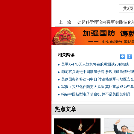
共2页
上一篇 :
架起科学理论向强军实践转化
相关阅读
美军X-47B无人战机将在航母测试90秒撤离
印尼官兵走进中国潜艇学院 参观潜艇险情处理
美副国务卿将访问中日 讨论核裁军与地区安全
军报：实战化伴随更大风险 莫让事故成为绊
揭秘中国新型电子侦察机 并不是美国复制品
热点文章