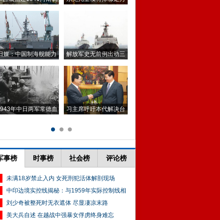
军事榜
时事榜
社会榜
评论榜
未满18岁禁止入内 女死刑犯活体解剖现场
中印边境实控线揭秘：与1959年实际控制线相
刘少奇被整死时无衣遮体 尽显凄凉末路
美大兵自述 在越战中强暴女俘虏终身难忘