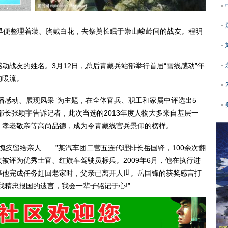
便整理着装、胸戴白花，去祭奠长眠于崇山峻岭间的战友。程明
战友的姓名。3月12日，总后青藏兵站部举行首届“雪线感动”年
的暖流。
感动、展现风采”为主题，在全体官兵、职工和家属中评选出5
部长张颖宇告诉记者，此次当选的2013年度人物大多来自基层一
、孝老敬亲等高尚品德，成为令青藏线官兵景仰的榜样。
疚留给亲人……”某汽车团二营五连代理排长岳国锋，100余次翻
被评为优秀士官、红旗车驾驶员标兵。2009年6月，他在执行进
等他完成任务赶回老家时，父亲已离开人世。岳国锋的获奖感言打
我精忠报国的遗言，我会一辈子铭记于心!”