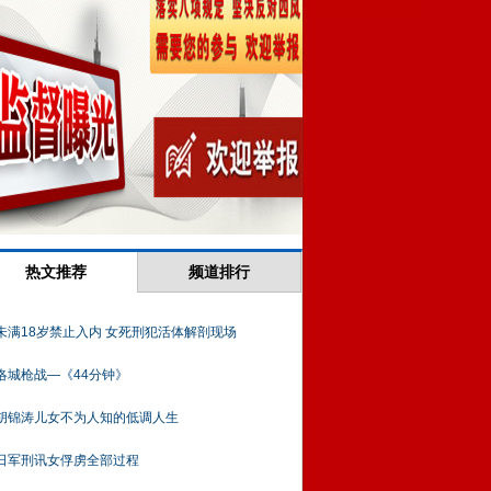
热文推荐
频道排行
未满18岁禁止入内 女死刑犯活体解剖现场
洛城枪战—《44分钟》
胡锦涛儿女不为人知的低调人生
日军刑讯女俘虏全部过程