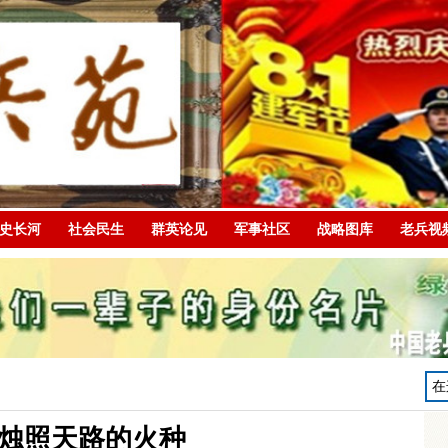
史长河
社会民生
群英论见
军事社区
战略图库
老兵视
烛照天路的火种