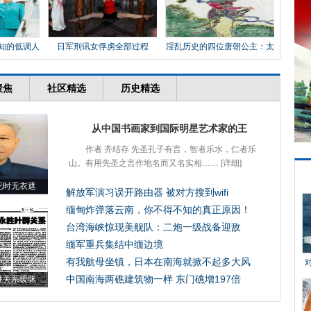
知的低调人
日军刑讯女俘虏全部过程
淫乱历史的四位唐朝公主：太
平