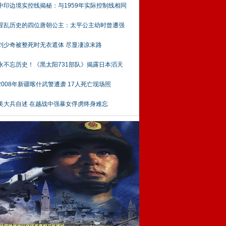
中印边境实控线揭秘：与1959年实际控制线相同
淫乱历史的四位唐朝公主：太平公主幼时曾遭强
刘少奇被整死时无衣遮体 尽显凄凉末路
永不忘历史！《黑太阳731部队》揭露日本滔天
2008年新疆喀什武警遭袭 17人死亡现场照
美大兵自述 在越战中强暴女俘虏终身难忘