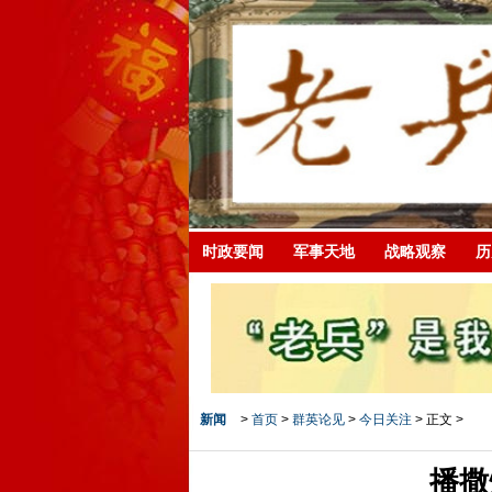
时政要闻
军事天地
战略观察
历
新闻
>
首页
>
群英论见
>
今日关注
> 正文 >
播撒