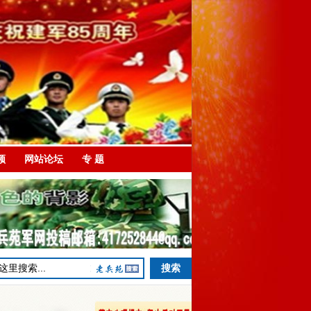
频
网站论坛
专 题