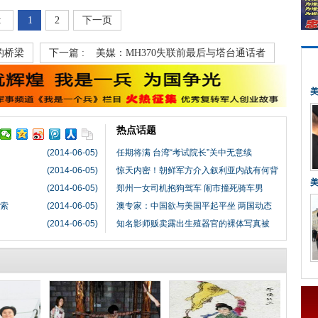
:
1
2
下一页
的桥梁
下一篇 :
美媒：MH370失联前最后与塔台通话者
热点话题
(2014-06-05)
任期将满 台湾“考试院长”关中无意续
(2014-06-05)
惊天内密！朝鲜军方介入叙利亚内战有何背
(2014-06-05)
郑州一女司机抱狗驾车 闹市撞死骑车男
马索
(2014-06-05)
澳专家：中国欲与美国平起平坐 两国动态
(2014-06-05)
知名影师贩卖露出生殖器官的裸体写真被