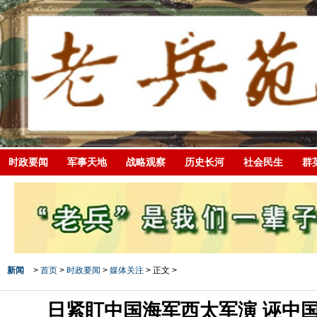
时政要闻
军事天地
战略观察
历史长河
社会民生
群
新闻
>
首页
>
时政要闻
>
媒体关注
> 正文 >
日紧盯中国海军西太军演 诬中