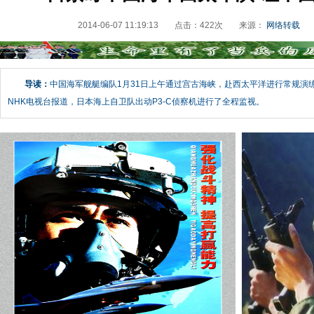
2014-06-07 11:19:13
点击：
422
次
来源：
网络转载
导读：
中国海军舰艇编队1月31日上午通过宫古海峡，赴西太平洋进行常规演
NHK电视台报道，日本海上自卫队出动P3-C侦察机进行了全程监视。