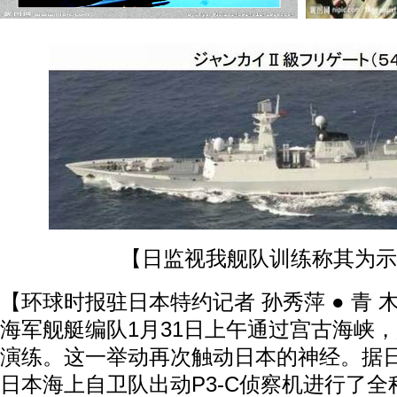
【日监视我舰队训练称其为示
【环球时报驻日本特约记者 孙秀萍 ● 青 木
海军舰艇编队1月31日上午通过宫古海峡
演练。这一举动再次触动日本的神经。据日
日本海上自卫队出动P3-C侦察机进行了