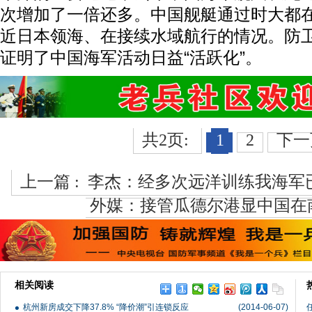
次增加了一倍还多。中国舰艇通过时大都
近日本领海、在接续水域航行的情况。防卫
证明了中国海军活动日益“活跃化”。
共2页:
1
2
下一
上一篇 :
李杰：经多次远洋训练我海军
外媒：接管瓜德尔港显中国在
相关阅读
杭州新房成交下降37.8% “降价潮”引连锁反应
(2014-06-07)