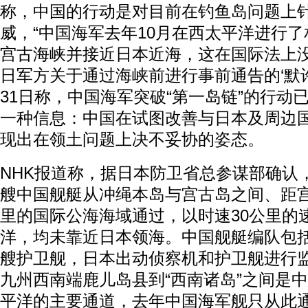
称，中国的行动是对目前在钓鱼岛问题上
威，“中国海军去年10月在西太平洋进行
宫古海峡并接近日本近海，这在国际法上
日军方关于通过海峡前进行事前通告的‘默许
31日称，中国海军突破“第一岛链”的行动
一种信息：中国在试图改善与日本及周边
现出在领土问题上决不妥协的姿态。
NHK报道称，据日本防卫省总参谋部确认，
艘中国舰艇从冲绳本岛与宫古岛之间、距宫
里的国际公海海域通过，以时速30公里的
洋，均未靠近日本领海。中国舰艇编队包
艘护卫舰，日本出动侦察机和护卫舰进行
九州西南端鹿儿岛县到“西南诸岛”之间是
平洋的主要通道，去年中国海军舰只从此通