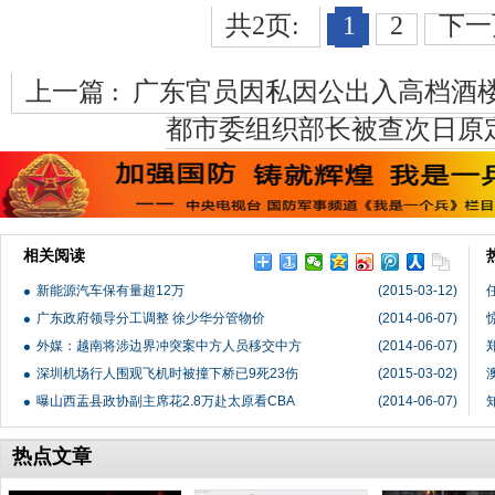
共2页:
1
2
下一
上一篇 :
广东官员因私因公出入高档酒
都市委组织部长被查次日原
相关阅读
新能源汽车保有量超12万
(2015-03-12)
广东政府领导分工调整 徐少华分管物价
(2014-06-07)
外媒：越南将涉边界冲突案中方人员移交中方
(2014-06-07)
深圳机场行人围观飞机时被撞下桥已9死23伤
(2015-03-02)
曝山西盂县政协副主席花2.8万赴太原看CBA
(2014-06-07)
热点文章