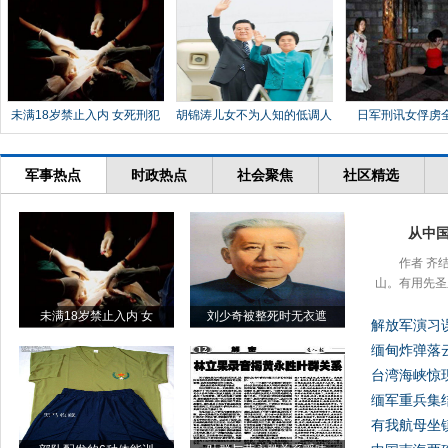
未满18岁禁止入内 女死刑犯
胡锦涛儿女不为人知的低调人
日军刑讯女俘虏