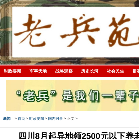
时政要闻
军事天地
战略观察
历史长河
社会民生
群
新闻
>
首页
>
时政要闻
>
国内时事
> 正文 >
四川8月起异地领2500元以下