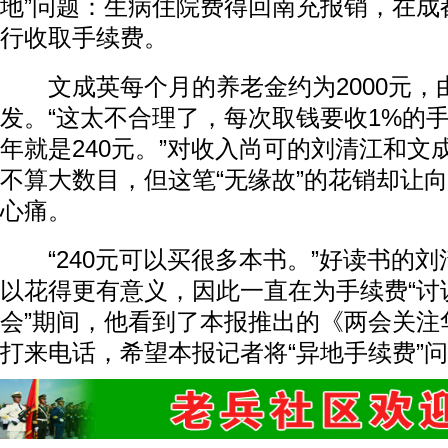
地”问题：生病住院费得回南充报销，在成
行收取手续费。
文成英每个月的养老金约为2000元，
发。“这太不合理了，每次取钱要收1%的手
年就是240元。”对收入尚可的刘清江和文
不算大数目，但这笔“无缘故”的花销却让
心痛。
“240元可以买很多本书。”好读书的刘
以花得更有意义，因此一直在为手续费“讨说
会”期间，他看到了本报推出的《两会关注
打来电话，希望本报记者将“异地手续费”