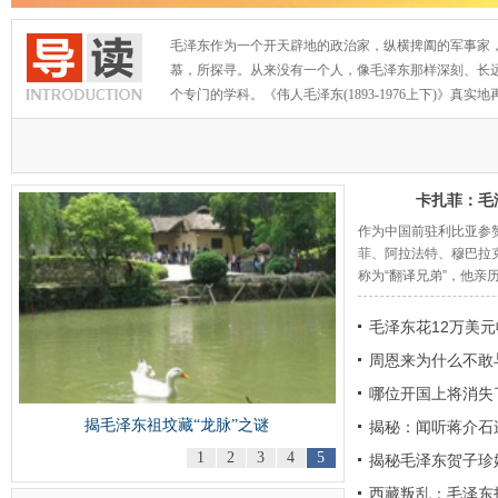
毛泽东作为一个开天辟地的政治家，纵横捭阖的军事家
慕，所探寻。从来没有一个人，像毛泽东那样深刻、长
个专门的学科。《伟人毛泽东(1893-1976上下)
卡扎菲：毛
作为中国前驻利比亚参
菲、阿拉法特、穆巴拉
称为“翻译兄弟”，他亲历
毛泽东花12万美
周恩来为什么不敢
哪位开国上将消失
揭毛泽东祖坟藏“龙脉”之谜
揭秘：闻听蒋介石
1
2
3
4
5
揭秘毛泽东贺子珍
翻译
西藏叛乱：毛泽东