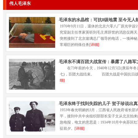
伟人毛泽东
毛泽东的水晶棺：可抗8级地震 至今无人
做
1976年9月11日，退休的北京六零八厂原光学设
究室副主任李家英听到毛主席辞世的消息仅两天
突然接到了北京玻璃总厂领导的电话，一项神秘
常艰巨的特殊任务
[详细]
毛泽东不满百团大战宣传：暴露了八路军
在73年前的今天，1940年12月5日(庚辰年冬
七)，百团大战结束。 百团大战是中国抗日
细]
毛泽东终于找到失踪的儿子 贺子珍说出真
1953年春光明媚的3月，江西省人民政府省长邵
平，接到中共中央组织部部长安子文从北京拍来
急电报，电文的意思是：1934年10月中央苏区
征前夕。
[详细]