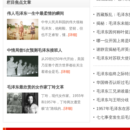
栏目焦点文章
伟人毛泽东一生中最柔情的瞬间
西藏叛乱：毛泽东
中华人民共和国的伟大领袖
揭秘：毛泽东未能
毛泽东，他刚毅、坚韧，但
毛泽东因何称叶挺
也不乏睿智，懂...
[详细]
哪一位开国上将是
谢静宜揭秘毛岸英
中情局曾5次预测毛泽东接班人
青
毛泽东对苏联大使
从20世纪50年代开始，美国
乃至整个西方世界都在关注
着谁会是毛...
[详细]
毛泽东临终之际特
华国锋否认听过毛
毛泽东最欣赏的女作家丁玲文革
毛泽东三兄弟谁最
丁玲，现代女作家。1955年
毛泽东与王明分歧
和1957年，丁玲两次遭受
1957年毛泽东
极“左”路线的...
[详细]
七七事变发生后毛