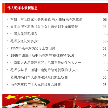
伟人毛泽东最新消息
军报：军队国家化是伪命题 有人曲解毛泽东主张
06
日本上演的新版《白毛女》曾受到毛泽东赞誉
06
中国人跪拜毛泽东
06
毛泽东送礼知多少?
06
1959年毛泽东为父母上坟旧照
06
1965年四清运动中毛泽东与“裸体模特”风波
06
中南海大内总管汪东兴：毛泽东最信任的人之一
06
毛泽东与书：搬进中南海后陪他就寝的“夫人”
06
老照片揭日本人崇拜毛泽东的疯狂场面
06
毛泽东主席与十大元帅珍贵合影集
06