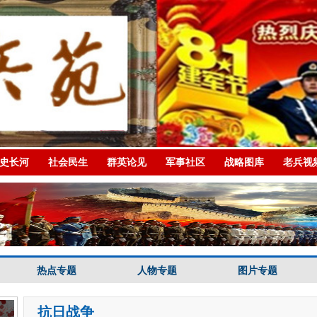
史长河
社会民生
群英论见
军事社区
战略图库
老兵视
热点专题
人物专题
图片专题
抗日战争